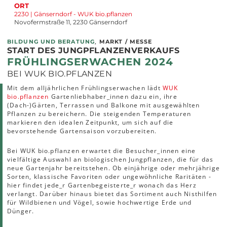
ORT
2230 | Gänserndorf - WUK bio.pflanzen
Novofermstraße 11, 2230 Gänserndorf
,
BILDUNG UND BERATUNG
MARKT / MESSE
START DES JUNGPFLANZENVERKAUFS
FRÜHLINGSERWACHEN 2024
BEI WUK BIO.PFLANZEN
Mit dem alljährlichen Frühlingserwachen lädt
WUK
bio.pflanzen
Gartenliebhaber_innen dazu ein, ihre
(Dach-)Gärten, Terrassen und Balkone mit ausgewählten
Pflanzen zu bereichern. Die steigenden Temperaturen
markieren den idealen Zeitpunkt, um sich auf die
bevorstehende Gartensaison vorzubereiten.
Bei WUK bio.pflanzen erwartet die Besucher_innen eine
vielfältige Auswahl an biologischen Jungpflanzen, die für das
neue Gartenjahr bereitstehen. Ob einjährige oder mehrjährige
Sorten, klassische Favoriten oder ungewöhnliche Raritäten -
hier findet jede_r Gartenbegeisterte_r wonach das Herz
verlangt. Darüber hinaus bietet das Sortiment auch Nisthilfen
für Wildbienen und Vögel, sowie hochwertige Erde und
Dünger.