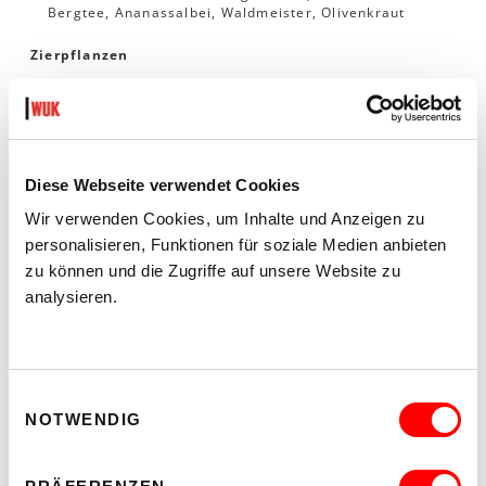
Bergtee, Ananassalbei, Waldmeister, Olivenkraut
Zierpflanzen
Eine Auswahl an bienen- und nützlingsfreundlichen
Zierpflanzen
Zusätzliches Angebot
Diese Webseite verwendet Cookies
Nisthilfen für Wildbienen und Vögel
Wir verwenden Cookies, um Inhalte und Anzeigen zu
torffreie Erde (Naturrein) und Dünger (Biovin)
personalisieren, Funktionen für soziale Medien anbieten
Ab einem Bestellwert von € 120.- stellen wir kostenfrei im
zu können und die Zugriffe auf unsere Website zu
Radius von 50 km zu. Darunter berechnen wir eine
analysieren.
Pauschale von € 35.-
JUNGPFLANZEN-SORTIMENT
Einwilligungsauswahl
NOTWENDIG
Über WUK bio.pflanzen
WUK bio.pflanzen – Soziale Landwirtschaft Marchfeld
ist