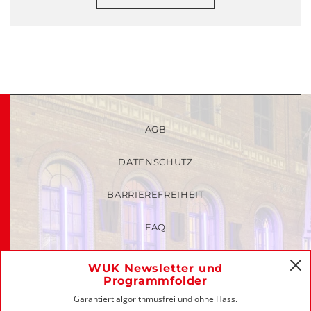
AGB
DATENSCHUTZ
BARRIEREFREIHEIT
FAQ
KINDER- UND JUGENDSCHUTZRICHTLINIEN
WUK Newsletter und
C
Programmfolder
MITGLIEDER-LOGIN
Garantiert algorithmusfrei und ohne Hass.