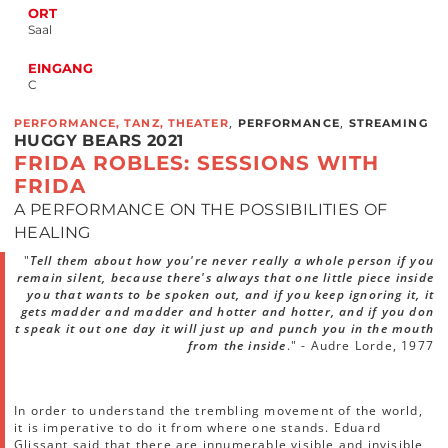
ORT
Saal
EINGANG
C
,
,
PERFORMANCE, TANZ, THEATER
PERFORMANCE
STREAMING
HUGGY BEARS 2021
FRIDA ROBLES: SESSIONS WITH
FRIDA
A PERFORMANCE ON THE POSSIBILITIES OF
HEALING
"
Tell them about how you're never really a whole person if you
remain silent, because there's always that one little piece inside
you that wants to be spoken out, and if you keep ignoring it, it
gets madder and madder and hotter and hotter, and if you don
t speak it out one day it will just up and punch you in the mouth
from the inside
." - Audre Lorde, 1977
In order to understand the trembling movement of the world,
it is imperative to do it from where one stands. Eduard
Glissant said that there are innumerable visible and invisible