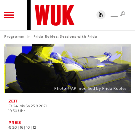
SUC
SUCHE
TOGGLE NAVIGATION
Programm
Frida Robles: Sessions with Frida
Photo @AP modified by Frida Robles
ZEIT
Fr 24. bis Sa 25.9.2021,
19:30 Uhr
PREIS
€ 20 | 16 | 10 | 12