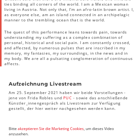
ties binding all corners of the world. I am a Mexican woman
living in Austria. Not only that, I’m an afro-latin brown artist. I,
as everyone else, am an island connected in an archipelagic
manner to the trembling ocean that is the world.
The quest of this performance leans towards pain, towards
understanding my suffering as a complex combination of
personal, historical and social pain. I am constantly crossed,
and affected, by numerous pulses that are inscribed in my
memory, my fantasies, my surroundings, in the news and in
my body. We are all a pulsating conglomeration of continuous
affects.
Aufzeichnung Livestream
Am 25. September 2021 haben wir beide Vorstellungen -
jene von Frida Robles und
PUC
- sowie das anschließende
Künstler_innengespräch als Livestream zur Verfügung
gestellt, der hier weiter nachgesehen werden kann.
Bitte
akzeptieren Sie die Marketing Cookies
, um dieses Video
anzusehen.