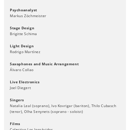
Psychoanalyst
Markus Zöchmeister
St
age
Design
Brigitte Schima
Light Design
Rodrigo Martínez
Saxophones and Music Arrangement
Álvaro Collao
Live Electronics
Joel Diegert
Singers
Natalia Leal (soprano), Ivo Kovrigar (bariton), Thilo Cubasch
(tenor), Olha Senynets (soprano - soloist)
Films
Colectivo Los Ingrávidos