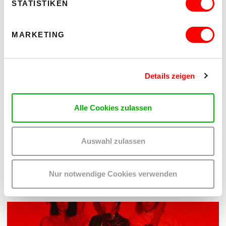
STATISTIKEN
MARKETING
Details zeigen
PALOMA 004
Alle Cookies zulassen
PLATZKONZERTE 2026
Mi 12.8.2026
20.30
Auswahl zulassen
Hof
Nur notwendige Cookies verwenden
MEHR LESEN