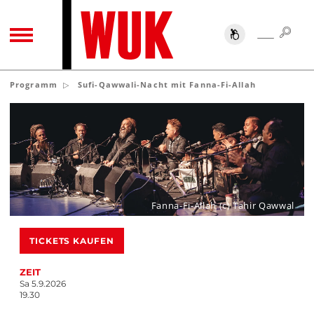
SUC
SUCHE
TOGGLE NAVIGATION
Programm
Sufi-Qawwali-Nacht mit Fanna-Fi-Allah
Fanna-Fi-Allah (c) Tahir Qawwal
TICKETS KAUFEN
ZEIT
Sa 5.9.2026
19.30