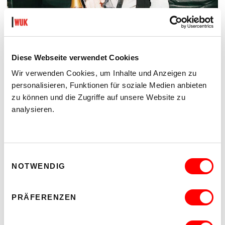
Diese Webseite verwendet Cookies
Wir verwenden Cookies, um Inhalte und Anzeigen zu
DER TÄUBLING
PLATZKONZERTE 2026
personalisieren, Funktionen für soziale Medien anbieten
Di 11.8.2026
zu können und die Zugriffe auf unsere Website zu
20.30
analysieren.
Hof
MEHR LESEN
Einwilligungsauswahl
NOTWENDIG
PRÄFERENZEN