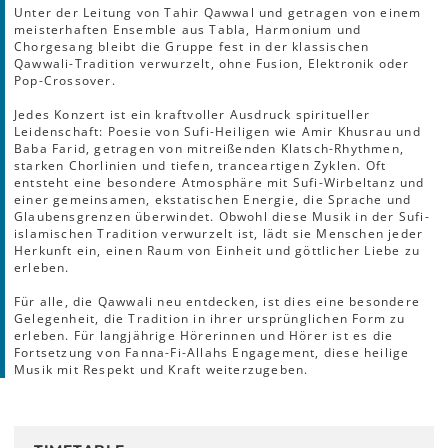
Unter der Leitung von Tahir Qawwal und getragen von einem
meisterhaften Ensemble aus Tabla, Harmonium und
Chorgesang bleibt die Gruppe fest in der klassischen
Qawwali-Tradition verwurzelt, ohne Fusion, Elektronik oder
Pop-Crossover.
Jedes Konzert ist ein kraftvoller Ausdruck spiritueller
Leidenschaft: Poesie von Sufi-Heiligen wie Amir Khusrau und
Baba Farid, getragen von mitreißenden Klatsch-Rhythmen,
starken Chorlinien und tiefen, tranceartigen Zyklen. Oft
entsteht eine besondere Atmosphäre mit Sufi-Wirbeltanz und
einer gemeinsamen, ekstatischen Energie, die Sprache und
Glaubensgrenzen überwindet. Obwohl diese Musik in der Sufi-
islamischen Tradition verwurzelt ist, lädt sie Menschen jeder
Herkunft ein, einen Raum von Einheit und göttlicher Liebe zu
erleben.
Für alle, die Qawwali neu entdecken, ist dies eine besondere
Gelegenheit, die Tradition in ihrer ursprünglichen Form zu
erleben. Für langjährige Hörerinnen und Hörer ist es die
Fortsetzung von Fanna-Fi-Allahs Engagement, diese heilige
Musik mit Respekt und Kraft weiterzugeben.