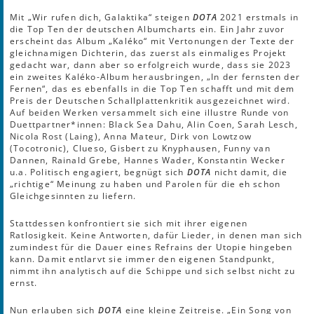
Mit „Wir rufen dich, Galaktika“ steigen
DOTA
2021 erstmals in
die Top Ten der deutschen Albumcharts ein. Ein Jahr zuvor
erscheint das Album „Kaléko“ mit Vertonungen der Texte der
gleichnamigen Dichterin, das zuerst als einmaliges Projekt
gedacht war, dann aber so erfolgreich wurde, dass sie 2023
ein zweites Kaléko-Album herausbringen, „In der fernsten der
Fernen“, das es ebenfalls in die Top Ten schafft und mit dem
Preis der Deutschen Schallplattenkritik ausgezeichnet wird.
Auf beiden Werken versammelt sich eine illustre Runde von
Duettpartner*innen: Black Sea Dahu, Alin Coen, Sarah Lesch,
Nicola Rost (Laing), Anna Mateur, Dirk von Lowtzow
(Tocotronic), Clueso, Gisbert zu Knyphausen, Funny van
Dannen, Rainald Grebe, Hannes Wader, Konstantin Wecker
u.a. Politisch engagiert, begnügt sich
DOTA
nicht damit, die
„richtige“ Meinung zu haben und Parolen für die eh schon
Gleichgesinnten zu liefern.
Stattdessen konfrontiert sie sich mit ihrer eigenen
Ratlosigkeit. Keine Antworten, dafür Lieder, in denen man sich
zumindest für die Dauer eines Refrains der Utopie hingeben
kann. Damit entlarvt sie immer den eigenen Standpunkt,
nimmt ihn analytisch auf die Schippe und sich selbst nicht zu
ernst.
Nun erlauben sich
DOTA
eine kleine Zeitreise. „Ein Song von