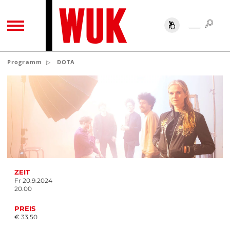
SUC
SUCHE
TOGGLE NAVIGATION
Programm
DOTA
ZEIT
Fr 20.9.2024
20.00
PREIS
€ 33,50