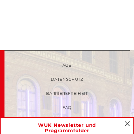
AGB
DATENSCHUTZ
BARRIEREFREIHEIT
FAQ
KINDER- UND JUGENDSCHUTZRICHTLINIEN
WUK Newsletter und
C
Programmfolder