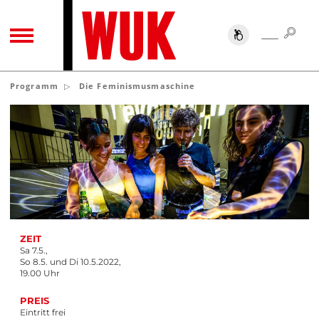
SUC
SUCHE
TOGGLE NAVIGATION
Programm
Die Feminismusmaschine
ZEIT
Sa 7.5.,
So 8.5. und Di 10.5.2022,
19.00 Uhr
PREIS
Eintritt frei