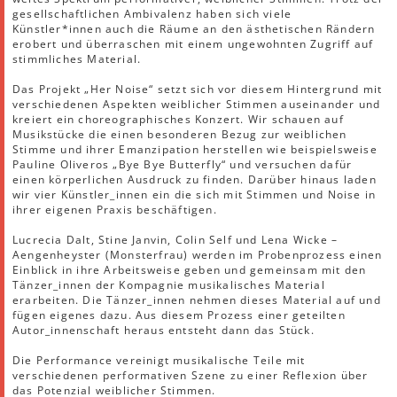
gesellschaftlichen Ambivalenz haben sich viele
Künstler*innen auch die Räume an den ästhetischen Rändern
erobert und überraschen mit einem ungewohnten Zugriff auf
stimmliches Material.
Das Projekt „Her Noise“ setzt sich vor diesem Hintergrund mit
verschiedenen Aspekten weiblicher Stimmen auseinander und
kreiert ein choreographisches Konzert. Wir schauen auf
Musikstücke die einen besonderen Bezug zur weiblichen
Stimme und ihrer Emanzipation herstellen wie beispielsweise
Pauline Oliveros „Bye Bye Butterfly“ und versuchen dafür
einen körperlichen Ausdruck zu finden. Darüber hinaus laden
wir vier Künstler_innen ein die sich mit Stimmen und Noise in
ihrer eigenen Praxis beschäftigen.
Lucrecia Dalt, Stine Janvin, Colin Self und Lena Wicke –
Aengenheyster (Monsterfrau) werden im Probenprozess einen
Einblick in ihre Arbeitsweise geben und gemeinsam mit den
Tänzer_innen der Kompagnie musikalisches Material
erarbeiten. Die Tänzer_innen nehmen dieses Material auf und
fügen eigenes dazu. Aus diesem Prozess einer geteilten
Autor_innenschaft heraus entsteht dann das Stück.
Die Performance vereinigt musikalische Teile mit
verschiedenen performativen Szene zu einer Reflexion über
das Potenzial weiblicher Stimmen.