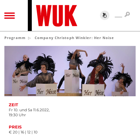
SUC
SUCHE
TOGGLE NAVIGATION
Programm
Company Christoph Winkler: Her Noise
ZEIT
Fr 10. und Sa 11.6.2022,
19:30 Uhr
PREIS
€ 20 | 16 | 12 | 10