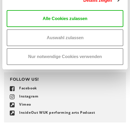
Details zeigen
Samstag, 11. Juni 2022, 19:30 Uhr
App ins WUK! Mit der
TicketGretchen-App
noch schneller
Alle Cookies zulassen
Karten sichern.
Studierende
und Inhaber_innen eines
Kulturpass
es
Auswahl zulassen
melden sich mit ihren Kartenwünsche sowie einem
Scan
oder Foto
des gültigen Ausweises bitte bei
performingarts
@
wuk
.
at
.
Nur notwendige Cookies verwenden
FOLLOW US!
Facebook
Instagram
Vimeo
InsideOut WUK performing arts Podcast