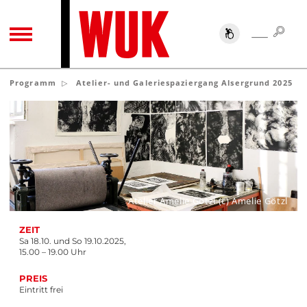
SUC
SUCHE
TOGGLE NAVIGATION
Programm
Atelier- und Galeriespaziergang Alsergrund 2025
Atelier Amelie Götzl (c) Amelie Götzl
ZEIT
Sa 18.10. und So 19.10.2025,
15.00 – 19.00 Uhr
PREIS
Eintritt frei