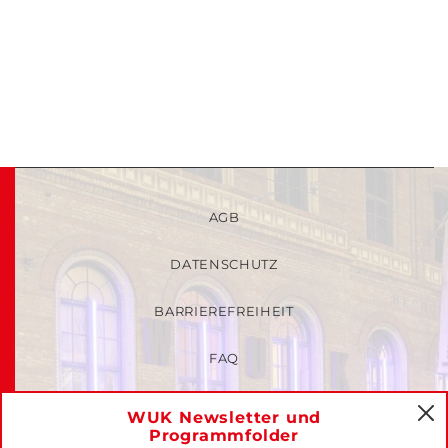
AGB
DATENSCHUTZ
BARRIEREFREIHEIT
FAQ
KINDER- UND JUGENDSCHUTZRICHTLINIEN
WUK Newsletter und
C
Programmfolder