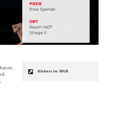
PREIS
freie Spende
ORT
Raum 1407
Stiege II
heint.
Klebert im WUK
nd
,