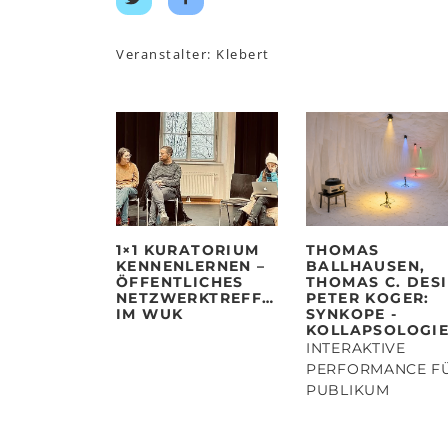
Twitter
Facebook
teilen
teilen
Veranstalter: Klebert
1×1 KURATORIUM
THOMAS
KENNENLERNEN –
BALLHAUSEN,
ÖFFENTLICHES
THOMAS C. DESI
NETZWERKTREFFEN
PETER KOGER:
IM WUK
SYNKOPE -
KOLLAPSOLOGIE
INTERAKTIVE
PERFORMANCE F
PUBLIKUM