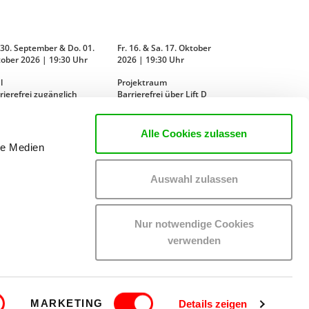
 30. September & Do. 01.
Fr. 16. & Sa. 17. Oktober
ober 2026 | 19:30 Uhr
2026 | 19:30 Uhr
l
Projektraum
rierefrei zugänglich
Barrierefrei über Lift D
MEHR LESEN
MEHR LESEN
Alle Cookies zulassen
le Medien
Auswahl zulassen
Nur notwendige Cookies
verwenden
EN
MITGLIEDER-LOGIN
IMPRESSUM
MARKETING
Details zeigen