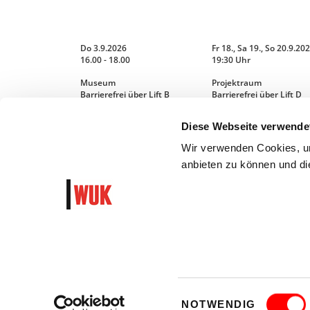
Do 3.9.2026
Fr 18., Sa 19., So 20.9.202
16.00 - 18.00
19:30 Uhr
Museum
Projektraum
Barrierefrei über Lift B
Barrierefrei über Lift D
Diese Webseite verwende
MEHR LESEN
MEHR LESEN
Wir verwenden Cookies, um
anbieten zu können und die
Einwilligungsauswahl
AGB
DATENSCHUTZ
BARRIEREFREI
NOTWENDIG