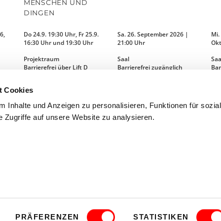
MENSCHEN UND
DINGEN
6,
Do 24.9. 19:30 Uhr, Fr 25.9.
Sa. 26. September 2026 |
Mi.
16:30 Uhr und 19:30 Uhr
21:00 Uhr
Okt
Projektraum
Saal
Saa
Barrierefrei über Lift D
Barrierefrei zugänglich
Bar
t Cookies
MEHR LESEN
MEHR LESEN
 Inhalte und Anzeigen zu personalisieren, Funktionen für sozia
 Zugriffe auf unsere Website zu analysieren.
HEIT
FAQ
KINDER- UND JUGENDSCHUTZRICHTLINI
PRÄFERENZEN
STATISTIKEN