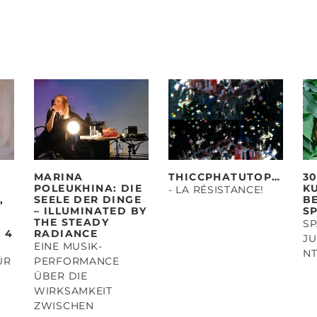
MARINA
THICCPHATUTOPIAS
3
POLEUKHINA: DIE
K
- LA RÉSISTANCE!
,
SEELE DER DINGE
B
– ILLUMINATED BY
S
THE STEADY
SP
 4
RADIANCE
JU
EINE MUSIK-
N
ÜR
PERFORMANCE
ÜBER DIE
WIRKSAMKEIT
ZWISCHEN