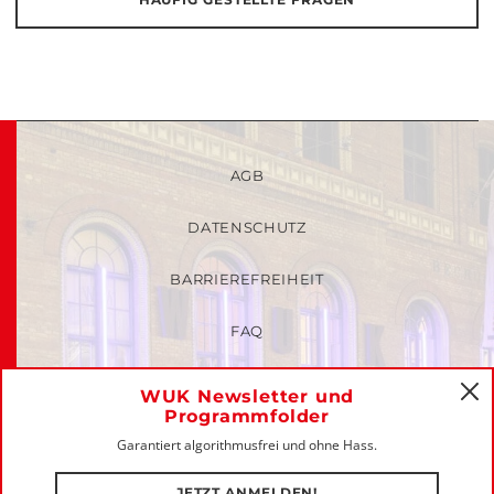
AGB
DATENSCHUTZ
BARRIEREFREIHEIT
FAQ
KINDER- UND JUGENDSCHUTZRICHTLINIEN
WUK Newsletter und
C
Programmfolder
MITGLIEDER-LOGIN
Garantiert algorithmusfrei und ohne Hass.
IMPRESSUM
JETZT ANMELDEN!