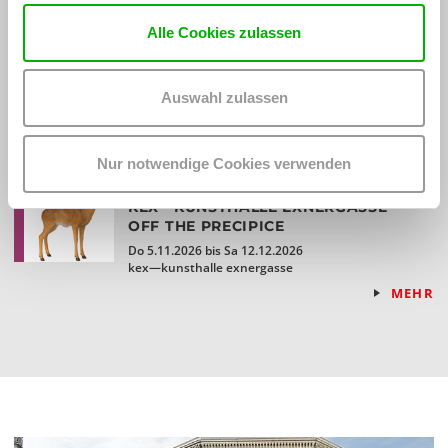
WHO CARES? - EXPLORING
INSTITUTIONAL CARE PRACTICES
Alle Cookies zulassen
ON CHEWING SHOELACES: ART, MESS
AND RADICAL KINSHIP
Mi 23.9.2026, 14.00 - 16.00 Uhr
Auswahl zulassen
kex—kunsthalle exnergasse
MEHR
Nur notwendige Cookies verwenden
,
,
KUNST
AUSSTELLUNG
ERÖFFNUNG
KEX—KUNSTHALLE EXNERGASSE
OFF THE PRECIPICE
Do 5.11.2026 bis Sa 12.12.2026
kex—kunsthalle exnergasse
MEHR