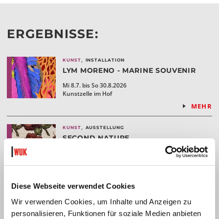
ERGEBNISSE:
,
KUNST
INSTALLATION
LYM MORENO - MARINE SOUVENIR
Mi 8.7. bis So 30.8.2026
Kunstzelle im Hof
MEHR
,
KUNST
AUSSTELLUNG
SECOND NATURE
EINE AUSSTELLUNG VON RITA
KÄMMERER
Di 18.8. bis Sa 22.8.2026
IntAkt Galerie
Diese Webseite verwendet Cookies
MEHR
Wir verwenden Cookies, um Inhalte und Anzeigen zu
,
,
,
personalisieren, Funktionen für soziale Medien anbieten
KUNST
DISKUSSION
INSTALLATION
KEX—
RESIDENCY