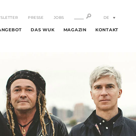
SUCHE
SUCHE
SLETTER
PRESSE
JOBS
DE
EN
ANGEBOT
DAS WUK
MAGAZIN
KONTAKT