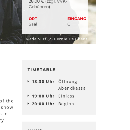
28.00 € (zzgl. VVK-
Gebühren)
ORT
EINGANG
Saal
C
Nada Surf (c) Bernie De Chant
TIMETABLE
18:30 Uhr
Öffnung
Abendkassa
19:00 Uhr
Einlass
of the
20:00 Uhr
Beginn
e show
s in
ry
n