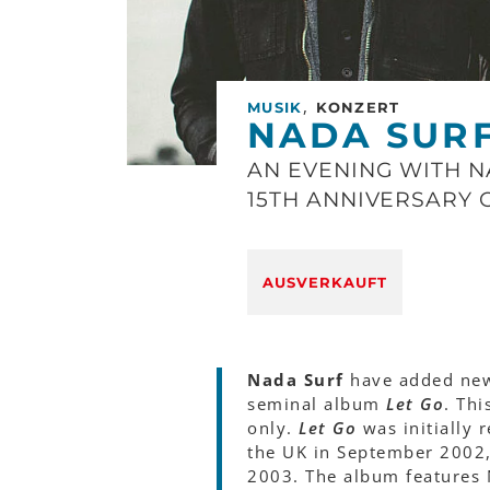
,
MUSIK
KONZERT
NADA SUR
AN EVENING WITH N
15TH ANNIVERSARY 
AUSVERKAUFT
Nada Surf
have added new 
seminal album
Let Go
. Thi
only.
Let Go
was initially 
the UK in September 2002,
2003. The album features N