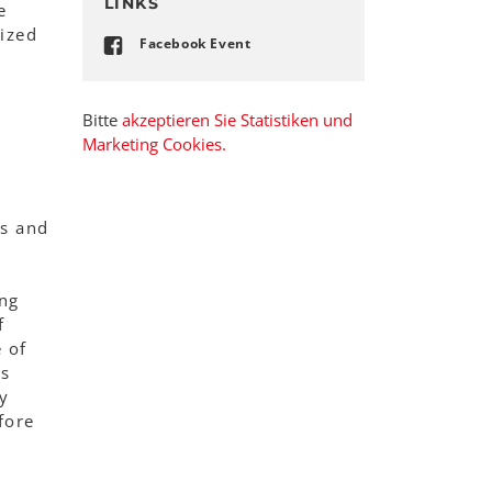
LINKS
e
nized
Facebook Event
Bitte
akzeptieren Sie Statistiken und
Marketing Cookies.
es and
ing
f
 of
cs
ly
fore