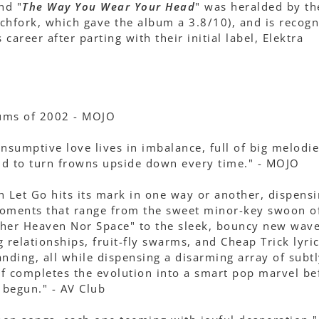
nd "
The Way You Wear Your Head
" was heralded by th
tchfork, which gave the album a 3.8/10), and is recog
career after parting with their initial label, Elektra
bums of 2002 - MOJO
onsumptive love lives in imbalance, full of big melodi
d to turn frowns upside down every time." - MOJO
n Let Go hits its mark in one way or another, dispens
oments that range from the sweet minor-key swoon o
ither Heaven Nor Space" to the sleek, bouncy new wave
 relationships, fruit-fly swarms, and Cheap Trick lyri
nding, all while dispensing a disarming array of subt
f completes the evolution into a smart pop marvel be
 begun." - AV Club