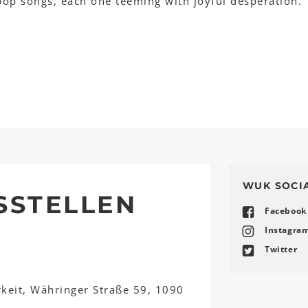
op songs, each one teeming with joyful desperation."
WUK SOCI
SSTELLEN
Facebook
Instagra
Twitter
rkeit, Währinger Straße 59, 1090