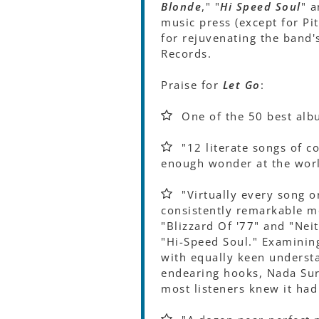
Blonde
," "
Hi Speed Soul
" a
music press (except for Pi
for rejuvenating the band's 
Records.
Praise for
Let Go
:
One of the 50 best al
"12 literate songs of c
enough wonder at the worl
"Virtually every song o
consistently remarkable m
"Blizzard Of '77" and "Ne
"Hi-Speed Soul." Examining
with equally keen understa
endearing hooks, Nada Sur
most listeners knew it had