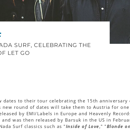
F
ADA SURF, CELEBRATING THE
OF LET GO
dates to their tour celebrating the 15th anniversary 
s new round of dates will take them to Austria for on
released by EMI/Labels in Europe and Heavenly Record
 and was then released by Barsuk in the US in Februa
ada Surf classics such as "
Inside of Love
," "
Blonde o