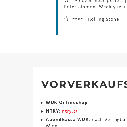
"A dozen near-perfect p
Entertainment Weekly (A-)
**** - Rolling Stone
VORVERKAUF
WUK Onlineshop
NTRY
:
ntry.at
Abendkassa WUK
: nach Verfügba
Wien