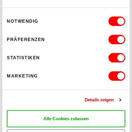
Einwilligungsauswahl
NOTWENDIG
PRÄFERENZEN
DER TÄUBLING
PLATZKONZERTE 2026
Di 11.8.2026
20.30
STATISTIKEN
Hof
MARKETING
MEHR LESEN
Details zeigen
Alle Cookies zulassen