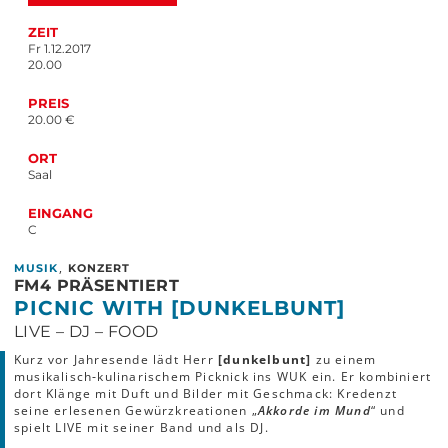
ZEIT
Fr 1.12.2017
20.00
PREIS
20.00 €
ORT
Saal
EINGANG
C
,
MUSIK
KONZERT
FM4 PRÄSENTIERT
PICNIC WITH [DUNKELBUNT]
LIVE – DJ – FOOD
Kurz vor Jahresende lädt Herr
[dunkelbunt]
zu einem
musikalisch‐kulinarischem Picknick ins WUK ein. Er kombiniert
dort Klänge mit Duft und Bilder mit Geschmack: Kredenzt
seine erlesenen Gewürzkreationen „
Akkorde im Mund
“ und
spielt LIVE mit seiner Band und als DJ.