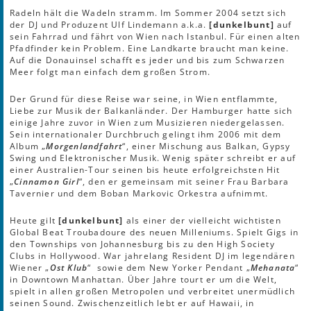
Radeln hält die Wadeln stramm. Im Sommer 2004 setzt sich
der DJ und Produzent Ulf Lindemann a.k.a.
[dunkelbunt]
auf
sein Fahrrad und fährt von Wien nach Istanbul. Für einen alten
Pfadfinder kein Problem. Eine Landkarte braucht man keine.
Auf die Donauinsel schafft es jeder und bis zum Schwarzen
Meer folgt man einfach dem großen Strom.
Der Grund für diese Reise war seine, in Wien entflammte,
Liebe zur Musik der Balkanländer. Der Hamburger hatte sich
einige Jahre zuvor in Wien zum Musizieren niedergelassen.
Sein internationaler Durchbruch gelingt ihm 2006 mit dem
Album „
Morgenlandfahrt
“, einer Mischung aus Balkan, Gypsy
Swing und Elektronischer Musik. Wenig später schreibt er auf
einer Australien-Tour seinen bis heute erfolgreichsten Hit
„
Cinnamon Girl
“, den er gemeinsam mit seiner Frau Barbara
Tavernier und dem Boban Markovic Orkestra aufnimmt.
Heute gilt
[dunkelbunt]
als einer der vielleicht wichtisten
Global Beat Troubadoure des neuen Milleniums. Spielt Gigs in
den Townships von Johannesburg bis zu den High Society
Clubs in Hollywood. War jahrelang Resident DJ im legendären
Wiener „
Ost Klub
“ sowie dem New Yorker Pendant „
Mehanata
“
in Downtown Manhattan. Über Jahre tourt er um die Welt,
spielt in allen großen Metropolen und verbreitet unermüdlich
seinen Sound. Zwischenzeitlich lebt er auf Hawaii, in