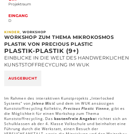
Projektraum
EINGANG
D
,
KINDER
WORKSHOP
WORKSHOP ZUM THEMA MIKROKOSMOS
PLASTIK VON PRECIOUS PLASTIC
PLASTIK-PLASTIK (9+)
EINBLICKE IN DIE WELT DES HANDWERKLICHEN
KUNSTSTOFFRECYCLING IM WUK
AUSGEBUCHT
Im Rahmen des interaktiven Kunstprojekts „Interlocked
Systems“ von
Jelena Micić
und dem im WUK ansässigen
Kunststoffrecycling Kollektiv,
Precious Plastic Vienna
, gibt es
die Möglichkeit für einen Workshop zum Thema
Kunststoffrecycling. Das
kostenfreie Angebo
t richtet sich an
Schulklassen ab der 4. Klasse Volkschule und beinhaltet eine
Führung durch die Werkstatt, einen Besuch der
VERSUCHSANSTALT, sowie die Mitwirkung und den Weiterbau