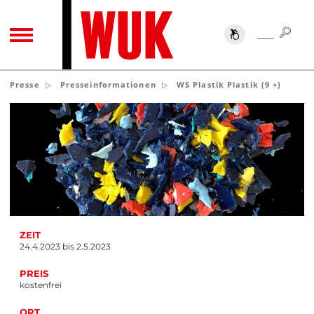
SUC
SUCHE
TOGGLE NAVIGATION
Presse
Presseinformationen
WS Plastik Plastik (9 +)
ZEIT
24.4.2023 bis 2.5.2023
PREIS
kostenfrei
ORT