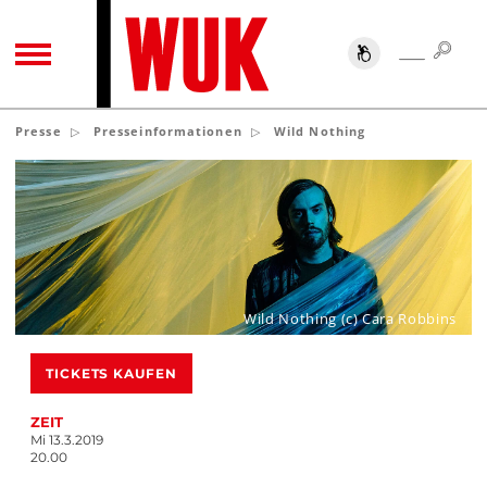
SUC
SUCHE
TOGGLE NAVIGATION
Presse
Presseinformationen
Wild Nothing
Wild Nothing (c) Cara Robbins
TICKETS KAUFEN
ZEIT
Mi 13.3.2019
20.00