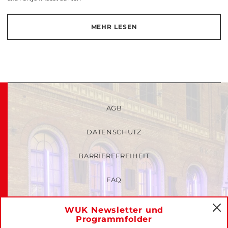
MEHR LESEN
AGB
DATENSCHUTZ
BARRIEREFREIHEIT
FAQ
KINDER- UND JUGENDSCHUTZRICHTLINIEN
WUK Newsletter und
C
Programmfolder
MITGLIEDER-LOGIN