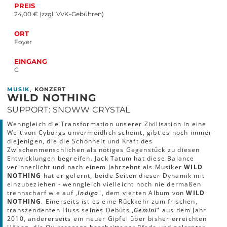
PREIS
24,00 € (zzgl. VVK-Gebühren)
ORT
Foyer
EINGANG
C
,
MUSIK
KONZERT
WILD NOTHING
SUPPORT: SNOWW CRYSTAL
Wenngleich die Transformation unserer Zivilisation in eine
Welt von Cyborgs unvermeidlich scheint, gibt es noch immer
diejenigen, die die Schönheit und Kraft des
Zwischenmenschlichen als nötiges Gegenstück zu diesen
Entwicklungen begreifen. Jack Tatum hat diese Balance
verinnerlicht und nach einem Jahrzehnt als Musiker
WILD
NOTHING
hat er gelernt, beide Seiten dieser Dynamik mit
einzubeziehen - wenngleich vielleicht noch nie dermaßen
trennscharf wie auf ,
Indigo
", dem vierten Album von
WILD
NOTHING
. Einerseits ist es eine Rückkehr zum frischen,
transzendenten Fluss seines Debüts ,
Gemini
" aus dem Jahr
2010, andererseits ein neuer Gipfel über bisher erreichten