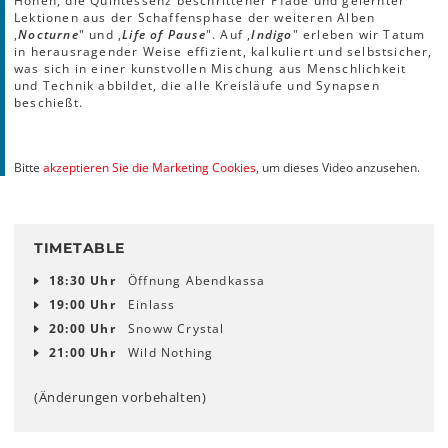
Höhen, die Quintessenz beschrittener Pfade und gelernter
Lektionen aus der Schaffensphase der weiteren Alben
,
Nocturne
" und ,
Life of Pause
". Auf ,
Indigo
" erleben wir Tatum
in herausragender Weise effizient, kalkuliert und selbstsicher,
was sich in einer kunstvollen Mischung aus Menschlichkeit
und Technik abbildet, die alle Kreisläufe und Synapsen
beschießt.
Bitte
akzeptieren Sie die Marketing Cookies
, um dieses Video anzusehen.
TIMETABLE
18:30 Uhr
Öffnung Abendkassa
19:00 Uhr
Einlass
20:00 Uhr
Snoww Crystal
21:00 Uhr
Wild Nothing
(Änderungen vorbehalten)