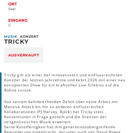
ORT
Saal
EINGANG
C
,
MUSIK
KONZERT
TRICKY
AUSVERKAUFT
Tricky gilt als einer der innovativsten und einflussreichsten
Künstler der letzten Jahrzehnte und kehrt 2026 mit einer neu
konzipierten Show für ein kraftvolles Live-Erlebnis auf die
Bühne zurück.
Von seinem bahnbrechenden Debüt über seine Arbeit mit
Massive Attack bis hin zu anderen einflussreichen
Kollaborationen (PJ Harvey, Björk) hat Tricky stets
Konventionen in Frage gestellt und die Grenzen der
zeitgenössischen Musik erweitert.
Seine Kunstfertigkeit hat ihm generationsübergreifende
Bewunderung eingebracht, darunter auch von David Bowie