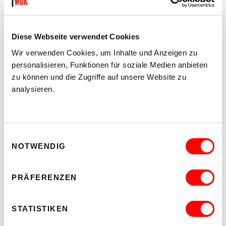
DER TÄUBLING
Diese Webseite verwendet Cookies
PLATZKONZERTE 2026
Wir verwenden Cookies, um Inhalte und Anzeigen zu
Di 11.8.2026
20.30
personalisieren, Funktionen für soziale Medien anbieten
zu können und die Zugriffe auf unsere Website zu
Hof
analysieren.
MEHR LESEN
Einwilligungsauswahl
NOTWENDIG
PRÄFERENZEN
STATISTIKEN