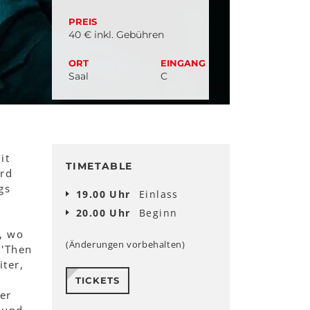
PREIS
40 € inkl. Gebühren
ORT
EINGANG
Saal
C
it
TIMETABLE
rd
gs
19.00 Uhr
Einlass
20.00 Uhr
Beginn
, wo
(Änderungen vorbehalten)
 'Then
ter,
TICKETS
er