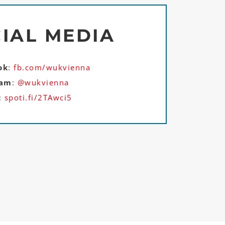
IAL MEDIA
ok
:
fb.com/wukvienna
ram
:
@wukvienna
:
spoti.fi/2TAwci5