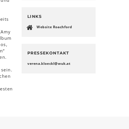
 und
LINKS
eits
Website Roachford
 (Amy
Album
ios,
n“
PRESSEKONTAKT
en.
verena.kloeckl
@
wuk
.
at
sein.
schen
esten