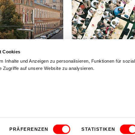
t Cookies
FAQ
 Inhalte und Anzeigen zu personalisieren, Funktionen für sozia
 Zugriffe auf unsere Website zu analysieren.
 Fuß, mit dem Fahrrad oder mit
Häufig gestellte Fragen und Antwo
findest du hier.
mmfolder
CLOSE
.
HEIT
FAQ
KINDER- UND JUGENDSCHUTZRICHTLINI
PRÄFERENZEN
STATISTIKEN