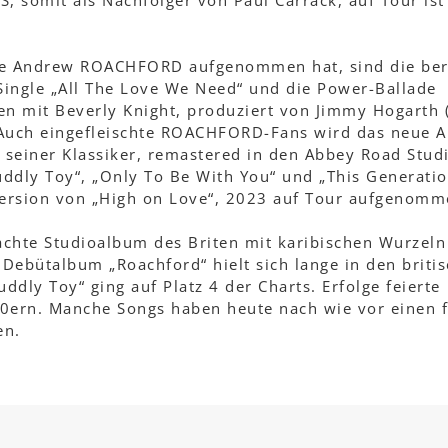
 somit als Nachfolger von Paul Carrack, auf Tour ist
ie Andrew ROACHFORD aufgenommen hat, sind die ber
 Single „All The Love We Need“ und die Power-Ballade
mit Beverly Knight, produziert von Jimmy Hogarth
 Auch eingefleischte ROACHFORD-Fans wird das neue 
 seiner Klassiker, remastered in den Abbey Road Stud
uddly Toy“, „Only To Be With You“ und „This Generatio
version von „High on Love“, 2023 auf Tour aufgenomm
chte Studioalbum des Briten mit karibischen Wurzeln 
 Debütalbum „Roachford“ hielt sich lange in den briti
ddly Toy“ ging auf Platz 4 der Charts. Erfolge feierte
ern. Manche Songs haben heute nach wie vor einen f
en.