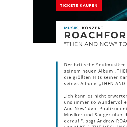
TICKETS KAUFEN
,
MUSIK
KONZERT
ROACHFO
"THEN AND NOW" T
Der britische Soulmusike
seinem neuen Album „THEN
die größten Hits seiner Ka
seines Albums „THEN AND
„Ich kann es nicht erwart
uns immer so wundervolles
And Now' dem Publikum ein
Musiker und Sänger über d
darauf!“, sagt Andrew ROA