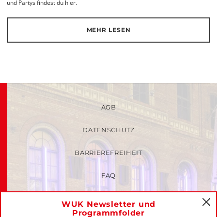
und Partys findest du hier.
MEHR LESEN
AGB
DATENSCHUTZ
BARRIEREFREIHEIT
FAQ
KINDER- UND JUGENDSCHUTZRICHTLINIEN
WUK Newsletter und
C
Programmfolder