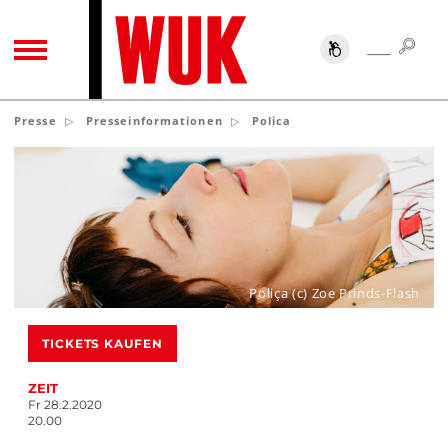
SUC
SUCHE
TOGGLE NAVIGATION
Presse
Presseinformationen
Polica
Poliça (c) Zoe Prinds-Flash
TICKETS KAUFEN
ZEIT
Fr 28.2.2020
20.00