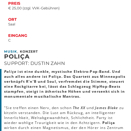
PREIS
€ 25,00 (zzgl. VVK-Gebühren)
ORT
Saal
EINGANG
C
,
MUSIK
KONZERT
POLIÇA
SUPPORT: DUSTIN ZAHN
Poliça
ist eine dunkle, mystische Elektro-Pop-Band. Und
auch alles andere ist Poliça. Das Quartett aus Minneapolis
verknüpft R’n’B und Soul, verfremdet die Stimme, steuert
eine Rockgitarre bei, lässt das Schlagzeug HipHop-Beats
stampfen, steigt in ätherische Höhen und versenkt sich in
monumentale musikalische Mantras.
"Sie treffen einen Nerv, den schon
The XX
und
James Blake
zu
kitzeln verstanden. Die Lust am Rückzug, an intelligenter
Innerlichkeit, Weltabgewandtheit, Schlichtheit. Party ist
wieder wohlige Traurigkeit wie in den Achtzigern.
Poliça
wirken durch einen Magnetismus, der den Hörer ins Zentrum