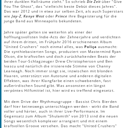
ihrer dunklen Hallräume zieht." So schrieb
Die Zeit
über "Give
You The Ghost", das "vielleicht beste Debüt dieses Jahres".
Das war 2012 und in etwa zur selben Zeit, als auch Superstars
wie
Jay-Z
,
Kanye West
oder
Prince
ihre Begeisterung für die
junge Band aus Minneapolis bekundeten.
Jahre später gelten sie weiterhin als einer der
hoffnungsvollsten Indie-Acts der Zehnerjahre und verdichten
auf ihrem dritten, im Frühjahr 2016 erschienenen Album
"United Crushers" noch einmal alles, was
Poliça
ausmacht:
Die synthiebasierten Songs, produziert von Mastermind Ryan
Olson, die kraftvollen und doch zurückhaltenden Beats der
beiden Tour-Schlagzeuger Drew Christopherson und Ben
Ivascu und natürlich die irisierende Stimme von Channy
Leaneagh. Noch immer singt sie, inzwischen mit blonden
Haaren, unterstützt von Autotune und anderen digitalen
Effekten, was ihrer Klangfarbe einen schwebenden, fast
außerirdischen Sound gibt. Was ansonsten ein längst
verpöntes Hilfsmittel ist, hier wird es treffend eingesetzt.
Mit dem Drive der Rhythmusgruppe - Bassist Chris Bierden
darf hier keineswegs unterschlagen werden - wirkt die Band
voller und härter, auch in ihrer Live-Performance. Im
Gegensatz zum Album "Shulamith" von 2013 sind die neuen
Songs wesentlich komplexer arrangiert und mit einem
kraftvollen Groove versehen. Das macht "United Crushers"