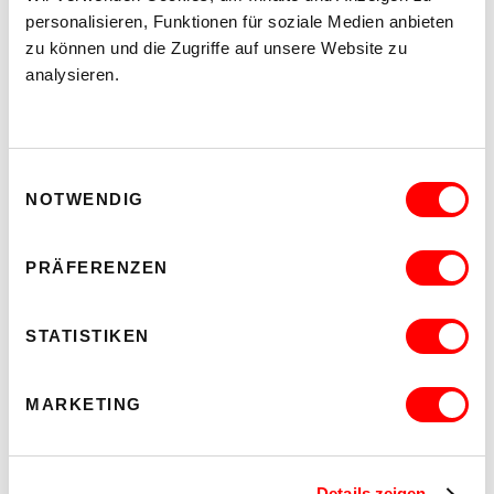
personalisieren, Funktionen für soziale Medien anbieten
zu können und die Zugriffe auf unsere Website zu
analysieren.
Einwilligungsauswahl
NOTWENDIG
PRÄFERENZEN
STATISTIKEN
DER TÄUBLING
MARKETING
PLATZKONZERTE 2026
Di 11.8.2026
20.30
Hof
Details zeigen