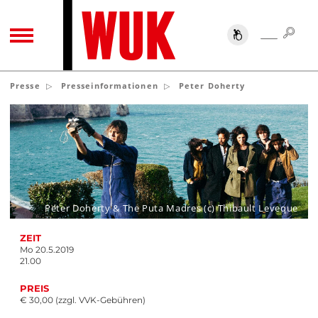
SUC
SUCHE
TOGGLE NAVIGATION
Presse
Presseinformationen
Peter Doherty
Peter Doherty & The Puta Madres (c) Thibault Leveque
ZEIT
Mo 20.5.2019
21.00
PREIS
€ 30,00 (zzgl. VVK-Gebühren)