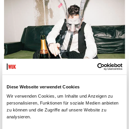
Diese Webseite verwendet Cookies
DER TÄUBLING
PLATZKONZERTE 2026
Wir verwenden Cookies, um Inhalte und Anzeigen zu
Di 11.8.2026
personalisieren, Funktionen für soziale Medien anbieten
20.30
zu können und die Zugriffe auf unsere Website zu
Hof
analysieren.
MEHR LESEN