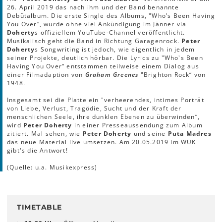
26. April 2019 das nach ihm und der Band benannte
Debütalbum. Die erste Single des Albums, "Who’s Been Having
You Over“, wurde ohne viel Ankündigung im Jänner via
Doherty
s offiziellem YouTube-Channel veröffentlicht.
Musikalisch geht die Band in Richtung Garagenrock.
Peter
Doherty
s Songwriting ist jedoch, wie eigentlich in jedem
seiner Projekte, deutlich hörbar. Die Lyrics zu "Who's Been
Having You Over“ entstammen teilweise einem Dialog aus
einer Filmadaption von
Graham Greenes
"Brighton Rock“ von
1948.
Insgesamt sei die Platte ein "verheerendes, intimes Porträt
von Liebe, Verlust, Tragödie, Sucht und der Kraft der
menschlichen Seele, ihre dunklen Ebenen zu überwinden“,
wird
Peter Doherty
in einer Presseaussendung zum Album
zitiert. Mal sehen, wie
Peter Doherty
und seine
Puta Madres
das neue Material live umsetzen. Am 20.05.2019 im WUK
gibt's die Antwort!
(Quelle: u.a. Musikexpress)
TIMETABLE