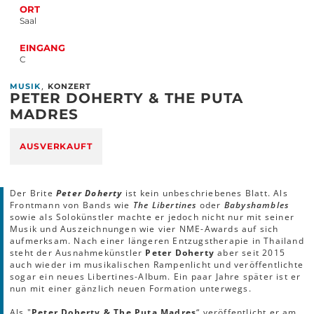
ORT
Saal
EINGANG
C
,
MUSIK
KONZERT
PETER DOHERTY & THE PUTA
MADRES
AUSVERKAUFT
Der Brite
Peter Doherty
ist kein unbeschriebenes Blatt. Als
Frontmann von Bands wie
The Libertines
oder
Babyshambles
sowie als Solokünstler machte er jedoch nicht nur mit seiner
Musik und Auszeichnungen wie vier NME-Awards auf sich
aufmerksam. Nach einer längeren Entzugstherapie in Thailand
steht der Ausnahmekünstler
Peter Doherty
aber seit 2015
auch wieder im musikalischen Rampenlicht und veröffentlichte
sogar ein neues Libertines-Album. Ein paar Jahre später ist er
nun mit einer gänzlich neuen Formation unterwegs.
Als "
Peter Doherty & The Puta Madres
“ veröffentlicht er am