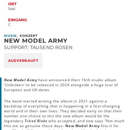
ORT
Saal
EINGANG
C
,
MUSIK
KONZERT
NEW MODEL ARMY
SUPPORT: TAUSEND ROSEN
AUSVERKAUFT
New Model Army
have announced their 16th studio album
‘Unbroken’ to be released in 2024 alongside a huge tour of
European and UK dates.
The band started writing the album in 2021 against a
backdrop of everything that is happening in a fast-changing
world and in their own lives. They decided early on that their
number one choice to mix the new album would be the
legendary
Tchad Blake
who accepted, and now says “Not much
hits me as genuine these days.
New Model Army
hits it for