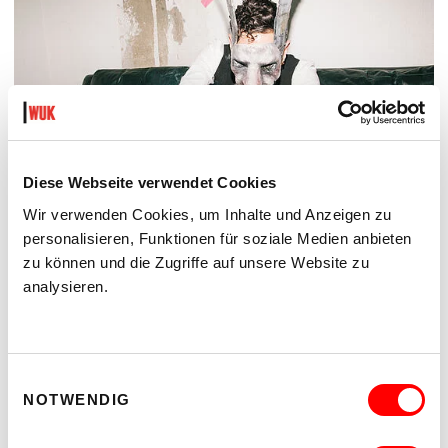
Diese Webseite verwendet Cookies
Wir verwenden Cookies, um Inhalte und Anzeigen zu
personalisieren, Funktionen für soziale Medien anbieten
zu können und die Zugriffe auf unsere Website zu
DER TÄUBLING
analysieren.
PLATZKONZERTE 2026
Di 11.8.2026
20.30
Hof
Einwilligungsauswahl
NOTWENDIG
MEHR LESEN