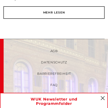
MEHR LESEN
AGB
DATENSCHUTZ
BARRIEREFREIHEIT
FAQ
KINDER- UND JUGENDSCHUTZRICHTLINIEN
WUK Newsletter und
C
Programmfolder
MITGLIEDER-LOGIN