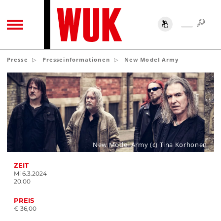
SUC
SUCHE
TOGGLE NAVIGATION
Presse
Presseinformationen
New Model Army
New Model Army (c) Tina Korhonen
ZEIT
Mi 6.3.2024
20.00
PREIS
€ 36,00