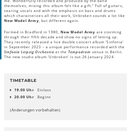
me. Wonderfully recorded and produced by the band
themselves, mixing this album felt like a gift.” Full of guitars,
searing vocals and with the emphasis on bass and drums
which characterizes all their work, Unbroken sounds a lot like
New Model Army
, but different again.
Formed in Bradford in 1980,
New Model Army
are storming
through their fifth decade and show no signs of letting up.
They recently released a live double concert album ‘Sinfonia’
in September 2023 – a unique performance recorded with the
Sinfonia Leipzig Orchestra
at the
Tempodrom
venue in Berlin.
The new studio album ‘Unbroken’ is out 26 January 2024.
TIMETABLE
19.00 Uhr
Einlass
20.00 Uhr
Beginn
(Änderungen vorbehalten)