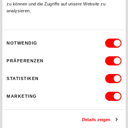
zu können und die Zugriffe auf unsere Website zu
analysieren.
Einwilligungsauswahl
NOTWENDIG
PRÄFERENZEN
STATISTIKEN
DER TÄUBLING
PLATZKONZERTE 2026
MARKETING
Di 11.8.2026
20.30
Hof
Details zeigen
MEHR LESEN