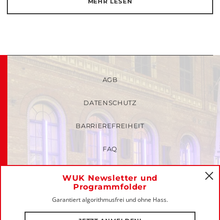
MEHR LESEN
AGB
DATENSCHUTZ
BARRIEREFREIHEIT
FAQ
KINDER- UND JUGENDSCHUTZRICHTLINIEN
WUK Newsletter und
C
Programmfolder
MITGLIEDER-LOGIN
Garantiert algorithmusfrei und ohne Hass.
IMPRESSUM