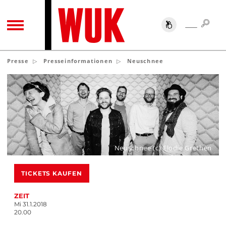
SUC
SUCHE
TOGGLE NAVIGATION
Presse
Presseinformationen
Neuschnee
Neuschnee (c) Elodie Grethen
TICKETS KAUFEN
ZEIT
Mi 31.1.2018
20.00