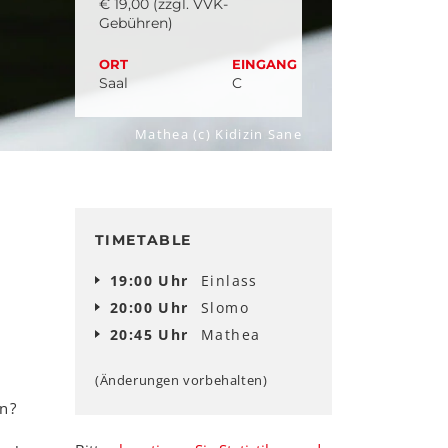
€ 19,00 (zzgl. VVK-
Gebühren)
ORT
EINGANG
Saal
C
Mathea (c) Kidizin Sane
TIMETABLE
19:00 Uhr
Einlass
20:00 Uhr
Slomo
20:45 Uhr
Mathea
(Änderungen vorbehalten)
en?