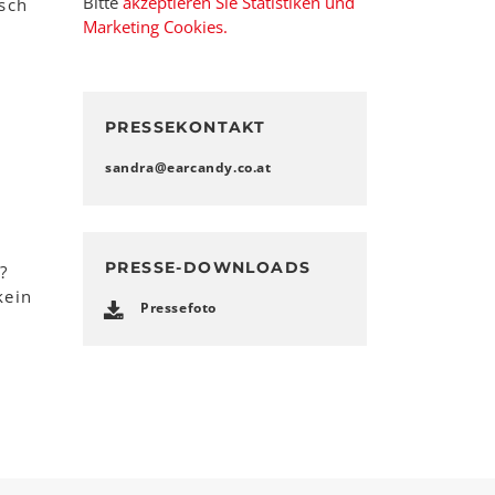
Bitte
akzeptieren Sie Statistiken und
sch
Marketing Cookies.
PRESSEKONTAKT
sandra
@
earcandy.co
.
at
PRESSE-DOWNLOADS
?
kein
Pressefoto