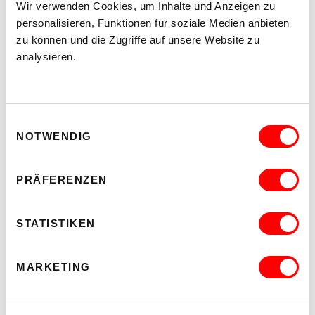
Wir verwenden Cookies, um Inhalte und Anzeigen zu
MEHR LESEN
personalisieren, Funktionen für soziale Medien anbieten
zu können und die Zugriffe auf unsere Website zu
analysieren.
Einwilligungsauswahl
NOTWENDIG
PRÄFERENZEN
STATISTIKEN
DER TÄUBLING
MARKETING
PLATZKONZERTE 2026
Di 11.8.2026
20.30