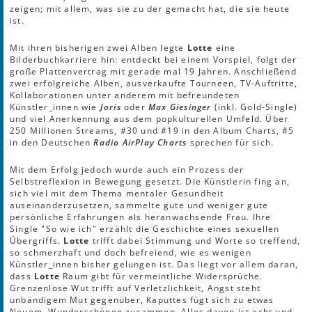
zeigen; mit allem, was sie zu der gemacht hat, die sie heute
ist.
Mit ihren bisherigen zwei Alben legte
Lotte
eine
Bilderbuchkarriere hin: entdeckt bei einem Vorspiel, folgt der
große Plattenvertrag mit gerade mal 19 Jahren. Anschließend
zwei erfolgreiche Alben, ausverkaufte Tourneen, TV-Auftritte,
Kollaborationen unter anderem mit befreundeten
Künstler_innen wie
Joris
oder
Max Giesinger
(inkl. Gold-Single)
und viel Anerkennung aus dem popkulturellen Umfeld. Über
250 Millionen Streams, #30 und #19 in den Album Charts, #5
in den Deutschen
Radio AirPlay Charts
sprechen für sich.
Mit dem Erfolg jedoch wurde auch ein Prozess der
Selbstreflexion in Bewegung gesetzt. Die Künstlerin fing an,
sich viel mit dem Thema mentaler Gesundheit
auseinanderzusetzen, sammelte gute und weniger gute
persönliche Erfahrungen als heranwachsende Frau. Ihre
Single "So wie ich" erzählt die Geschichte eines sexuellen
Übergriffs.
Lotte
trifft dabei Stimmung und Worte so treffend,
so schmerzhaft und doch befreiend, wie es wenigen
Künstler_innen bisher gelungen ist. Das liegt vor allem daran,
dass
Lotte
Raum gibt für vermeintliche Widersprüche.
Grenzenlose Wut trifft auf Verletzlichkeit, Angst steht
unbändigem Mut gegenüber, Kaputtes fügt sich zu etwas
Neuem, Wunderschönen zusammen. Alles davon ist echt und