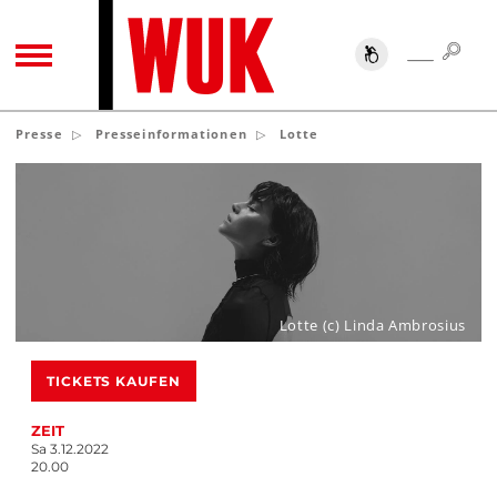
SUC
SUCHE
TOGGLE NAVIGATION
Presse
Presseinformationen
Lotte
Lotte (c) Linda Ambrosius
TICKETS KAUFEN
ZEIT
Sa 3.12.2022
20.00