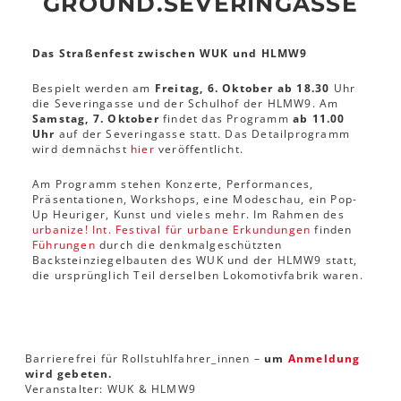
GROUND.SEVERINGASSE
Das Straßenfest zwischen WUK und HLMW9
Bespielt werden am
Freitag, 6. Oktober ab 18.30
Uhr
die Severingasse und der Schulhof der HLMW9. Am
Samstag, 7. Oktober
findet das Programm
ab 11.00
Uhr
auf der Severingasse statt. Das Detailprogramm
wird demnächst
hier
veröffentlicht.
Am Programm stehen Konzerte, Performances,
Präsentationen, Workshops, eine Modeschau, ein Pop-
Up Heuriger, Kunst und vieles mehr. Im Rahmen des
urbanize! Int. Festival für urbane Erkundungen
finden
Führungen
durch die denkmalgeschützten
Backsteinziegelbauten des WUK und der HLMW9 statt,
die ursprünglich Teil derselben Lokomotivfabrik waren.
Barrierefrei für Rollstuhlfahrer_innen –
um
Anmeldung
wird gebeten.
Veranstalter: WUK & HLMW9