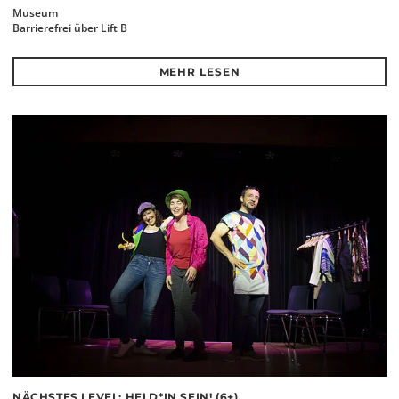
Museum
Barrierefrei über Lift B
MEHR LESEN
NÄCHSTES LEVEL: HELD*IN SEIN! (6+)