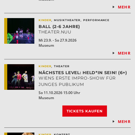
MEHR
,
,
KINDER
MUSIKTHEATER
PERFORMANCE
BALL (2-6 JAHRE)
THEATER.NUU
Mi 23.9. - So 27.9.2026
Museum
MEHR
,
KINDER
THEATER
NÄCHSTES LEVEL: HELD*IN SEIN! (6+)
WIENS ERSTE IMPRO-SHOW FÜR
JUNGES PUBLIKUM
So 11.10.2026 15.00 Uhr
Museum
TICKETS KAUFEN
MEHR
,
KINDER
KONZERT