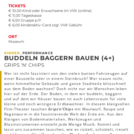
TICKETS
€ 10,00 Kind oder Erwachsene im VVK (online)
€ 11,00 Tageskasse
€ 6,50 Gruppe p.P.
€ 6,00 kinderaktiv-Card zzgl. VVK Gebühr
ORT
Museum
,
KINDER
PERFORMANCE
BUDDELN BAGGERN BAUEN (4+)
GRIPS 'N' CHIPS
Wer ist nicht fasziniert von den vielen bunten Fahrzeugen auf
einer Baustelle oder in einem Steinbruch? Wer staunt nicht,
wenn himmelhohe Gebäude und ganze Stadtteile blitzschnell
aus dem Boden wachsen? Doch nicht nur wir Menschen leben
hier auf der Erde. Der Boden, in dem wir buddeln, baggern
und auf dem wir Häuser bauen ist auch Lebensraum für viele
kleine und noch winzigere Erdbewohner. In diesem klangvollen
Film-Theater tauchen
Grips’n’Chips
mit Maulwurf, Raupe und
Regenwurm in die faszinierende Welt der Erde ein. Aus den
Klängen von Bodenmaterialien, Werkzeugen und
Blasinstrumenten entsteht jede Menge Musik. Kommt und
lasst uns zusammen lauschen, wie es rüttelt, schüttelt, rieselt