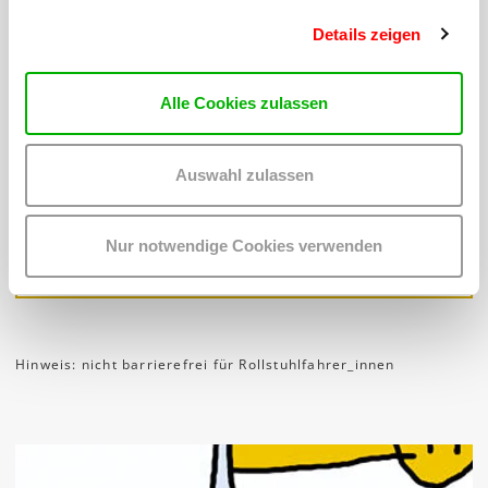
Details zeigen
TICKETS ODER
Alle Cookies zulassen
RESERVIERUNG
Auswahl zulassen
Wir bitten, wenn möglich, die Tickets vorher online zu
buchen. Reservierungen von Gruppen nehmen wir gerne
per mail entgegen.
Bei Fragen, schreiben Sie uns einfach:
Nur notwendige Cookies verwenden
kinderkultur
@
wuk
.
at
Hinweis: nicht barrierefrei für Rollstuhlfahrer_innen