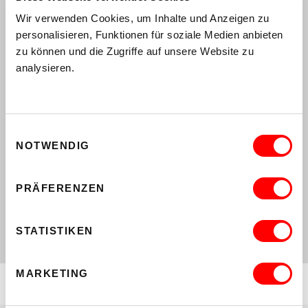
,
,
KINDER
THEATER
VERMITTLUNG
Wir verwenden Cookies, um Inhalte und Anzeigen zu
HARPOONS (10+)
personalisieren, Funktionen für soziale Medien anbieten
THEATER ZEPPELIN, UA
zu können und die Zugriffe auf unsere Website zu
Do 19.11. - Mi 25.11.2026
analysieren.
Museum
MEHR
,
KINDER
LESUNG
HÄNSEL UND GRETEL (7+)
Einwilligungsauswahl
SZENISCHE LESUNG MIT MICHAELA
NOTWENDIG
OBERTSCHEIDER
So 29.11. bis 2.12.2026
Museum
PRÄFERENZEN
MEHR
STATISTIKEN
MARKETING