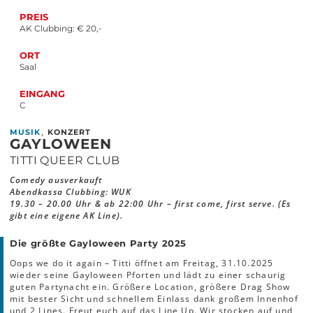
PREIS
AK Clubbing: € 20,-
ORT
Saal
EINGANG
C
,
MUSIK
KONZERT
GAYLOWEEN
TITTI QUEER CLUB
Comedy ausverkauft
Abendkassa Clubbing: WUK
19.30 – 20.00 Uhr & ab 22:00 Uhr – first come, first serve. (Es
gibt eine eigene AK Line).
Die größte Gayloween Party 2025
Oops we do it again – Titti öffnet am Freitag, 31.10.2025
wieder seine Gayloween Pforten und lädt zu einer schaurig
guten Partynacht ein. Größere Location, größere Drag Show
mit bester Sicht und schnellem Einlass dank großem Innenhof
und 2 Lines. Freut euch auf das Line Up. Wir stocken auf und