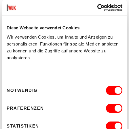
Diese Webseite verwendet Cookies
DER TÄUBLING
PLATZKONZERTE 2026
Wir verwenden Cookies, um Inhalte und Anzeigen zu
personalisieren, Funktionen für soziale Medien anbieten
Di 11.8.2026
20.30
zu können und die Zugriffe auf unsere Website zu
analysieren.
Hof
MEHR LESEN
Einwilligungsauswahl
NOTWENDIG
PRÄFERENZEN
STATISTIKEN