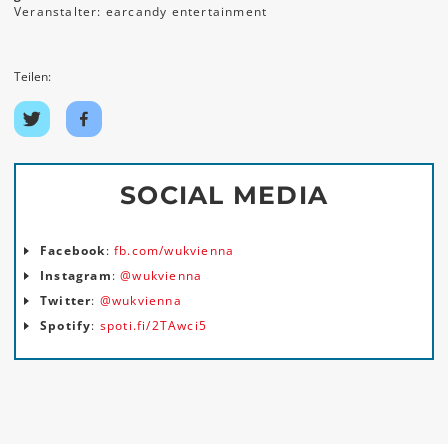
Veranstalter: earcandy entertainment
Teilen:
Auf
Auf
Twitter
Facebook
teilen
teilen
SOCIAL MEDIA
Facebook
:
fb.com/wukvienna
Instagram
:
@wukvienna
Twitter
:
@wukvienna
Spotify
:
spoti.fi/2TAwci5