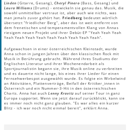
Linden
(Gitarre, Gesang),
Cheryl Pinero
(Bass, Gesang) und
Laura Williams
(Drums) - entwickeln sie genau das. Musik, die
sowohl unmittelbar vertraut ist, aber auch wie nichts, was
man jemals zuvor gehört hat.
Friedberg
bedeutet wörtlich
übersetzt "friedlicher Berg", aber das ist weit entfernt von
dem frenetischen und temperamentvollen Klang von Annas
riesigem neuen Projekt und ihrer Debüt-EP "Yeah Yeah Yeah
Yeah Yeah Yeah Yeah Yeah Yeah Yeah Yeah Yeah".
Aufgewachsen in einer österreichischen Kleinstadt, wurde
Anna schon in jungen Jahren über den klassischen Rock mit
Musik in Berührung gebracht. Während ihres Studiums der
Englischen Literatur und ihrer Wochenendarbeit als
Sportjournalistin begann sie, ihre Musik online zu verbreiten
und es dauerte nicht lange, bis eines ihrer Lieder für einen
Fernsehwerbespot ausgewählt wurde. Es folgte ein Wirbelwind
an Aktivitäten, Plattenverträge, Beifall der Kritiker_innen in
Österreich und ein Nummer-3-Hit in den österreichischen
Charts. Anna hat auch
Lenny Kravitz
auf seiner Tour in ganz
Europa supportet. Wenn sie jetzt darauf zurückblickt, kann sie
es immer noch nicht ganz glauben. "Es war alles ein kurzer
Blitz - ich war noch nicht einmal bereit", erklärt Anna.