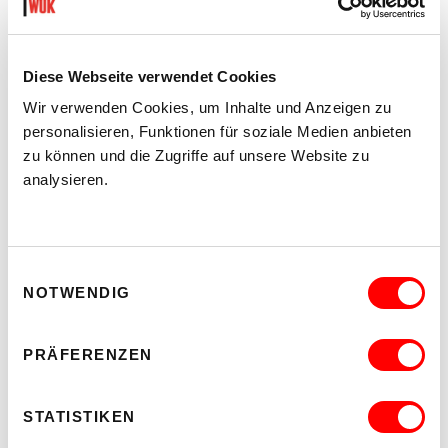
EIN DIVERSES PROGRAMM FÜR EIN DIVERSES
PUBLIKUM
Di 11.8.2026 - Do 27.8.2026
Diese Webseite verwendet Cookies
20:30 Uhr
Wir verwenden Cookies, um Inhalte und Anzeigen zu
Hof
personalisieren, Funktionen für soziale Medien anbieten
zu können und die Zugriffe auf unsere Website zu
MEHR LESEN
analysieren.
Einwilligungsauswahl
NOTWENDIG
PRÄFERENZEN
STATISTIKEN