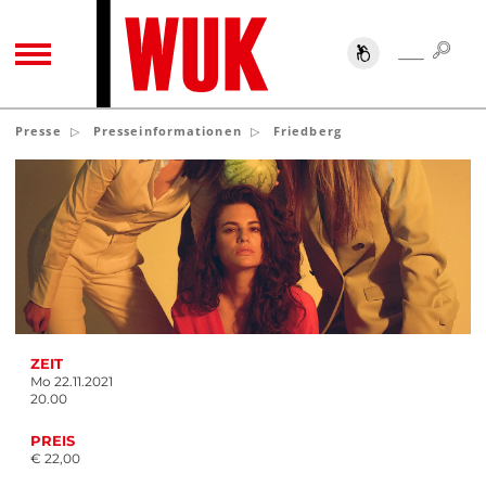
SUC
SUCHE
TOGGLE NAVIGATION
Presse
Presseinformationen
Friedberg
ZEIT
Mo 22.11.2021
20.00
PREIS
€ 22,00