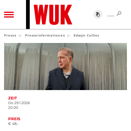
SUC
SUCHE
TOGGLE NAVIGATION
Presse
Presseinformationen
Edwyn Collins
ZEIT
Do 29.1.2026
20.00
PREIS
€ 48,-