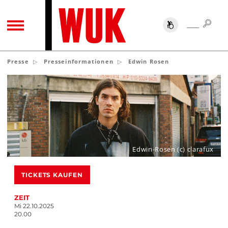
SUC
SUCHE
TOGGLE NAVIGATION
Presse
Presseinformationen
Edwin Rosen
Edwin-Rosen (c) clarafux
TICKETS KAUFEN
ZEIT
Mi 22.10.2025
20.00