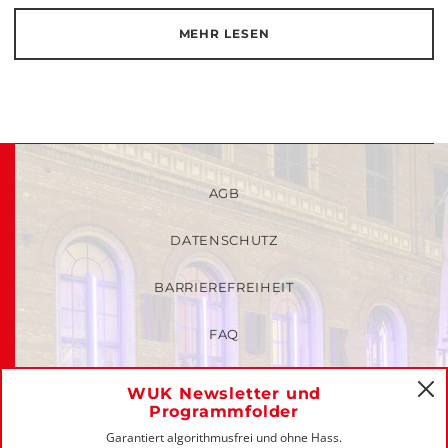
MEHR LESEN
AGB
DATENSCHUTZ
BARRIEREFREIHEIT
FAQ
KINDER- UND JUGENDSCHUTZRICHTLINIEN
WUK Newsletter und
C
Programmfolder
MITGLIEDER-LOGIN
Garantiert algorithmusfrei und ohne Hass.