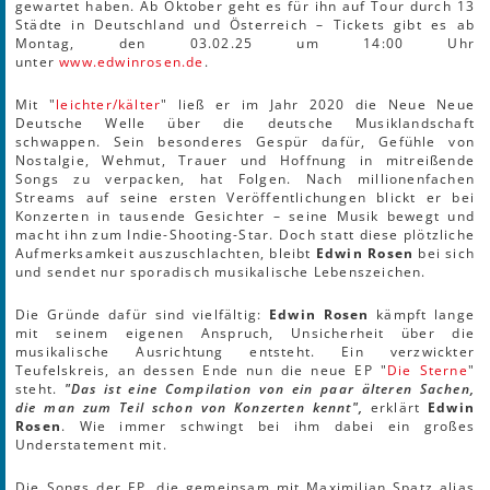
gewartet haben. Ab Oktober geht es für ihn auf Tour durch 13
Städte in Deutschland und Österreich – Tickets gibt es ab
Montag, den 03.02.25 um 14:00 Uhr
unter
www.edwinrosen.de
.
Mit "
leichter/kälter
" ließ er im Jahr 2020 die Neue Neue
Deutsche Welle über die deutsche Musiklandschaft
schwappen. Sein besonderes Gespür dafür, Gefühle von
Nostalgie, Wehmut, Trauer und Hoffnung in mitreißende
Songs zu verpacken, hat Folgen. Nach millionenfachen
Streams auf seine ersten Veröffentlichungen blickt er bei
Konzerten in tausende Gesichter – seine Musik bewegt und
macht ihn zum Indie-Shooting-Star. Doch statt diese plötzliche
Aufmerksamkeit auszuschlachten, bleibt
Edwin Rosen
bei sich
und sendet nur sporadisch musikalische Lebenszeichen.
Die Gründe dafür sind vielfältig:
Edwin Rosen
kämpft lange
mit seinem eigenen Anspruch, Unsicherheit über die
musikalische Ausrichtung entsteht. Ein verzwickter
Teufelskreis, an dessen Ende nun die neue EP "
Die Sterne
"
steht.
"Das ist eine Compilation von ein paar älteren Sachen,
die man zum Teil schon von Konzerten kennt",
erklärt
Edwin
Rosen
. Wie immer schwingt bei ihm dabei ein großes
Understatement mit.
Die Songs der EP, die gemeinsam mit Maximilian Spatz alias