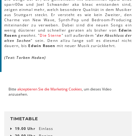
sparr00w und Joel Schwander aka bleac
entstanden sind,
zeigen einmal mehr, welch besondere Qualität in dem Musiker
aus Stuttgart steckt. Er versteht es wie kein Zweiter, den
Charme von New Wave, Synth-Pop und Bedroom-Producing
miteinander zu verweben. Dabei sind die neuen Songs ein
wenig düsterer und schneller geraten als bisher von
Edwin
Rosen
gewohnt. "
Die Sterne
" soll außerdem "
der Abschluss der
alten Sachen
" sein. Denn allzu lange soll es diesmal nicht
dauern, bis
Edwin Rosen
mit neuer Musik zurückkehrt.
(Text: Torben Hodan)
Bitte
akzeptieren Sie die Marketing Cookies
, um dieses Video
anzusehen.
TIMETABLE
19.00 Uhr
Einlass
20.00 Uhr
Beginn