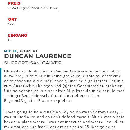
PREIS
€ 24,00 (zzgl. VVK-Gebühren)
ORT
Saal
EINGANG
C
,
MUSIK
KONZERT
DUNCAN LAURENCE
SUPPORT: SAM CALVER
Obwohl der Niederländer
Duncan Laurence
in einem Umfeld
aufwuchs, in dem Musik keine große Rolle spielte, entdeckte
er dennoch bald die Möglichkeit, über selbige (seine) Gefühle
zum Ausdruck zu bringen und (s)eine Geschichte zu erzählen.
Und so begann er in einer alten Musikschule in seiner Heimat
– mit großer Leidenschaft und einer ebensolchen
Regelmäßigkeit – Piano zu spielen.
"I was going to be a musician. My youth wasn’t always easy. I
was bullied a lot and couldn’t defend myself. Music was a safe
haven: a place where I was not insecure and where I could let
my emotions run free", erklärt der heute 25-Jährige seine