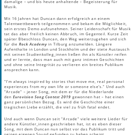
damalige – und bis heute anhaltende – Begeisterung für
Musik.
Mit 16 Jahren hat Duncan dann erfolgreich an einem
Talentwettbewerb teilgenommen und bekam die Möglichkeit,
sein erstes Demo aufzunehmen. Seiner Leidenschaft für Musik
tat das aber freilich keinen Abbruch, im Gegenteil. Kurze Zeit
später Bbeschloss Duncan, den Weg weiterzugehen und sich
für die
Rock Academy
in Tilburg anzumelden. Längere
Aufenthalte in London und Stockholm und der stete Austausch
mit seinen Studienkolleg_innen ließen ihn als Künstler reifen
und er lernte, dass man auch mit ganz intimen Geschichten
und ohne seine Integrität zu verlieren ein breites Publikum
ansprechen kann.
"I’m always inspired by stories that move me, real personal
experiences from my own life or someone else’s." Und auch
"Arcade" – jener Song, mit dem er für die Niederlande
den
Eurovision Song Contest 2019
gewonnen hat – hat einen
ganz persönlichen Bezug. Es wird die Geschichte einer
tragischen Liebe erzählt, die viel zu früh fatal endet.
Und auch wenn Duncan seit "Arcade" viele weitere Lieder für
andere Künstler_innen geschrieben hat, ist es eben dieser
Song, mit dem Duncan nun selbst vor das Publikum tritt und
seinen eigenen Sound gefunden zu haben scheint.