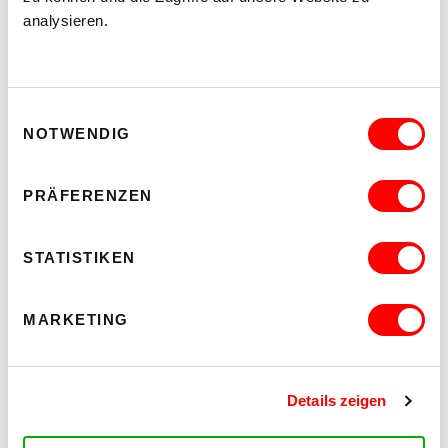
analysieren.
Einwilligungsauswahl
NOTWENDIG
PRÄFERENZEN
STATISTIKEN
DER TÄUBLING
PLATZKONZERTE 2026
Di 11.8.2026
20.30
MARKETING
Hof
Details zeigen
MEHR LESEN