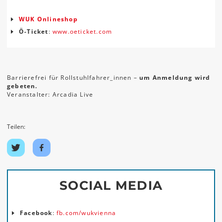
WUK Onlineshop
Ö-Ticket
:
www.oeticket.com
Barrierefrei für Rollstuhlfahrer_innen –
um Anmeldung wird
gebeten.
Veranstalter: Arcadia Live
Teilen:
Auf
Auf
Twitter
Facebook
teilen
teilen
SOCIAL MEDIA
Facebook
:
fb.com/wukvienna