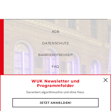
AGB
DATENSCHUTZ
BARRIEREFREIHEIT
FAQ
KINDER- UND JUGENDSCHUTZRICHTLINIEN
WUK Newsletter und
C
Programmfolder
MITGLIEDER-LOGIN
Garantiert algorithmusfrei und ohne Hass.
IMPRESSUM
JETZT ANMELDEN!