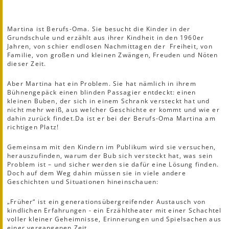
Martina ist Berufs-Oma. Sie besucht die Kinder in der
Grundschule und erzählt aus ihrer Kindheit in den 1960er
Jahren, von schier endlosen Nachmittagen der Freiheit, von
Familie, von großen und kleinen Zwängen, Freuden und Nöten
dieser Zeit.
Aber Martina hat ein Problem. Sie hat nämlich in ihrem
Bühnengepäck einen blinden Passagier entdeckt: einen
kleinen Buben, der sich in einem Schrank versteckt hat und
nicht mehr weiß, aus welcher Geschichte er kommt und wie er
dahin zurück findet.Da ist er bei der Berufs-Oma Martina am
richtigen Platz!
Gemeinsam mit den Kindern im Publikum wird sie versuchen,
herauszufinden, warum der Bub sich versteckt hat, was sein
Problem ist – und sicher werden sie dafür eine Lösung finden.
Doch auf dem Weg dahin müssen sie in viele andere
Geschichten und Situationen hineinschauen:
„Früher“ ist ein generationsübergreifender Austausch von
kindlichen Erfahrungen - ein Erzähltheater mit einer Schachtel
voller kleiner Geheimnisse, Erinnerungen und Spielsachen aus
einer vergangenen Zeit.