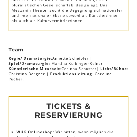
pluralistischen Gesellschaftsbildes gelegt. Das
Mezzanin Theater sucht die Begegnung auf nationaler
und internationaler Ebene sowohl als Künstler:innen
als auch als Kulturvermittler:innen.
Team
Regie/ Dramaturgie
:
Annette Scheibler |
Spiel/Dramaturgie:
Martina Kolbinger-Reiner|
Künstlerische Mitarbeit
:
Corinna Schuster
|
Licht/Bühne
:
Christina Bergner |
Produktionsleitung
: Caroline
Pucher.
TICKETS &
RESERVIERUNG
WUK Onlineshop:
Wir bitten, wenn möglich die