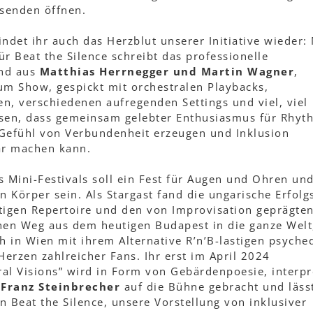
esenden öffnen.
ndet ihr auch das Herzblut unserer Initiative wieder: 
r Beat the Silence schreibt das professionelle
end aus
Matthias Herrnegger und Martin Wagner
,
um Show, gespickt mit orchestralen Playbacks,
en, verschiedenen aufregenden Settings und viel, viel
eisen, dass gemeinsam gelebter Enthusiasmus für Rhy
Gefühl von Verbundenheit erzeugen und Inklusion
bar machen kann.
 Mini-Festivals soll ein Fest für Augen und Ohren un
 Körper sein. Als Stargast fand die ungarische Erfol
htigen Repertoire und den von Improvisation geprägte
nen Weg aus dem heutigen Budapest in die ganze Welt
h in Wien mit ihrem Alternative R’n’B-lastigen psyched
erzen zahlreicher Fans. Ihr erst im April 2024
ral Visions” wird in Form von Gebärdenpoesie, interpr
 Franz Steinbrecher
auf die Bühne gebracht und läss
 Beat the Silence, unsere Vorstellung von inklusiver