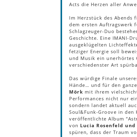
Acts die Herzen aller Anw
Im Herzstück des Abends fi
dem ersten Auftragswerk fü
Schlagzeuger-Duo besteh
Geschichte. Eine IMANI-Dr
ausgeklügelten Lichteffekt
fetziger Energie soll bew
und Musik ein unerhörtes 
verschiedenster Art spür
Das würdige Finale unseres
Hände… und für den ganzen
Mörk
mit ihrem vielschic
Performances nicht nur ei
sondern landet aktuell auc
Soul&Funk-Groove in den H
veröffentlichte Album “Ast
von
Lucia Rosenfeld und
spüren, dass der Traum von