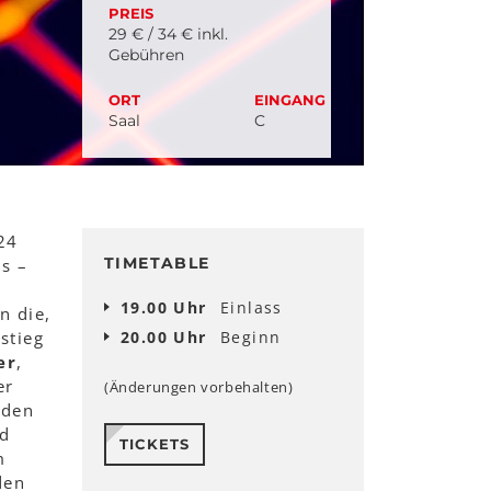
PREIS
29 € / 34 € inkl.
Gebühren
ORT
EINGANG
Saal
C
24
TIMETABLE
ls –
19.00 Uhr
Einlass
n die,
stieg
20.00 Uhr
Beginn
er
,
er
(Änderungen vorbehalten)
nden
nd
TICKETS
m
den