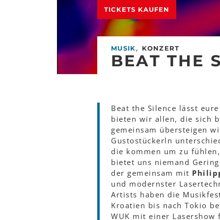
TICKETS KAUFEN
,
MUSIK
KONZERT
BEAT THE 
Beat the Silence lässt eu
bieten wir allen, die sich 
gemeinsam übersteigen wir
Gustostückerln unterschied
die kommen um zu fühlen, 
bietet uns niemand Gering
der gemeinsam mit
Philip
und modernster Lasertechn
Artists haben die Musikfe
Kroatien bis nach Tokio be
WUK mit einer Lasershow f