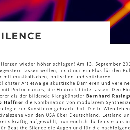
SILENCE
re Herzen wieder höher schlagen! Am 13. September 20
begeistern lassen wollen, nicht nur ein Plus für den Pu
 mit musikalischen, optischen und spürbaren
lichster Art etwaige akustische Barrieren und vereine
mit Performances, die Eindruck hinterlassen: Den Ein
erer als der bildende Klangkünstler
Bernhard Rasing
p Haffner
die Kombination von modularem Synthesiz
ologie zur Kunstform gebracht hat. Die in Wien lebe
stivalszene von den USA über Deutschland, Lettland u
reits kräftig aufgewühlt, nun endlich dürfen sie uns i
ür Beat the Silence die Augen und für die nachfolgen