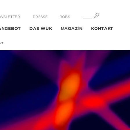
SUCHE
SUCHE
WSLETTER
PRESSE
JOBS
ANGEBOT
DAS WUK
MAGAZIN
KONTAKT
nce