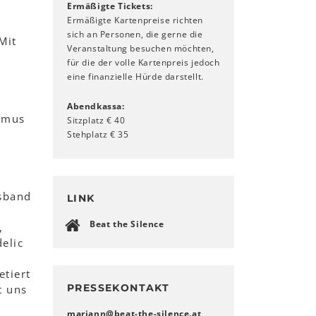
Ermäßigte Tickets:
Ermäßigte Kartenpreise richten
sich an Personen, die gerne die
Mit
Veranstaltung besuchen möchten,
für die der volle Kartenpreis jedoch
eine finanzielle Hürde darstellt.
Abendkassa:
thmus
Sitzplatz € 40
Stehplatz € 35
d
gsband
LINK
n
Beat the Silence
,
elic
etiert
PRESSEKONTAKT
t uns
mariann
@
beat-the-silence
.
at