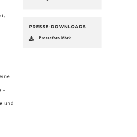
et,
PRESSE-DOWNLOADS
Pressefoto Mörk
eine
n –
le und