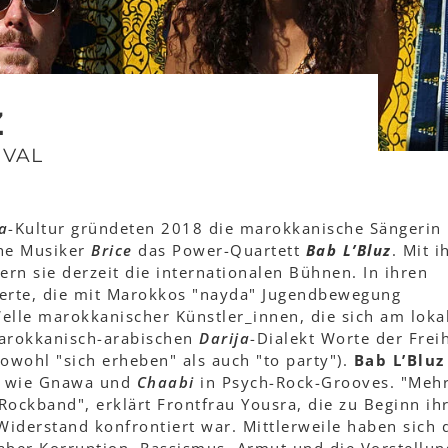
Z
IVAL
a
-Kultur gründeten 2018 die marokkanische Sängerin
che Musiker
Brice
das Power-Quartett
Bab L’Bluz
. Mit 
rn sie derzeit die internationalen Bühnen. In ihren
Werte, die mit Marokkos "nayda" Jugendbewegung
elle marokkanischer Künstler_innen, die sich am loka
marokkanisch-arabischen
Darija
-Dialekt Worte der Freih
owohl "sich erheben" als auch "to party").
Bab L’Bluz
le wie Gnawa und
Chaabi
in Psych-Rock-Grooves. "Mehr
 Rockband", erklärt Frontfrau Yousra, die zu Beginn ih
Widerstand konfrontiert war. Mittlerweile haben sich 