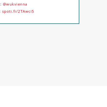
r
:
@wukvienna
:
spoti.fi/2TAwci5