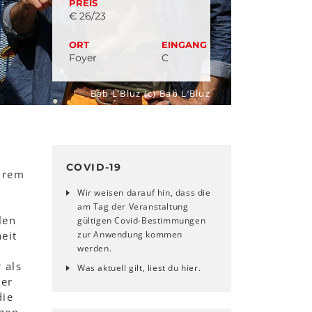
PREIS
€ 26/23
ORT
EINGANG
Foyer
C
Bab L’Bluz (c) Bab L’Bluz
COVID-19
ihrem
Wir weisen darauf hin, dass die
am Tag der Veranstaltung
len
gültigen Covid-Bestimmungen
eit
zur Anwendung kommen
werden.
 als
Was aktuell gilt, liest du hier.
rer
die