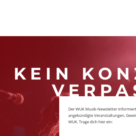
KEIN KON
VERPA
Der WUK Musik-Newsletter informiert
angekündigte Veranstaltungen, Gewi
WUK. Trage dich hier ein: