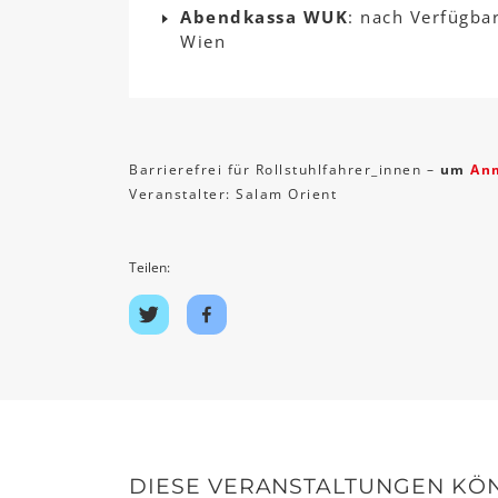
Abendkassa WUK
: nach Verfügba
Wien
Barrierefrei für Rollstuhlfahrer_innen –
um
An
Veranstalter: Salam Orient
Teilen:
Auf
Auf
Twitter
Facebook
teilen
teilen
DIESE VERANSTALTUNGEN KÖN