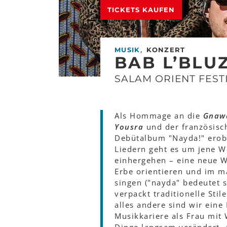
TICKETS KAUFEN
,
MUSIK
KONZERT
BAB L’BLU
SALAM ORIENT FEST
Als Hommage an die
Gnaw
Yousra
und der französis
Debütalbum "Nayda!" erobe
Liedern geht es um jene 
einhergehen – eine neue W
Erbe orientieren und im 
singen ("nayda" bedeutet s
verpackt traditionelle Sti
alles andere sind wir eine
Musikkariere als Frau mit 