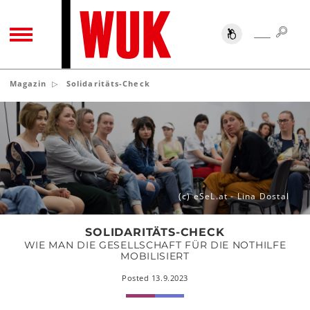
SUC
SUCHE
TOGGLE NAVIGATION
Magazin
Solidaritäts-Check
Solidaritäts-
Check
(c) eSeL.at - Lina Dostal
SOLIDARITÄTS-CHECK
WIE MAN DIE GESELLSCHAFT FÜR DIE NOTHILFE
MOBILISIERT
Posted 13.9.2023