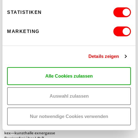
STATISTIKEN
MARKETING
Details zeigen
Alle Cookies zulassen
Auswahl zulassen
ON CHEWING SHOELACES: ART, MESS AND RADICAL KINSHIP
WAS, WENN MESS – DAS DURCHEINANDER – DIE
METHODE IST?
Nur notwendige Cookies verwenden
Do 17.9.2026 bis Sa 24.10.2026
kex—kunsthalle exnergasse