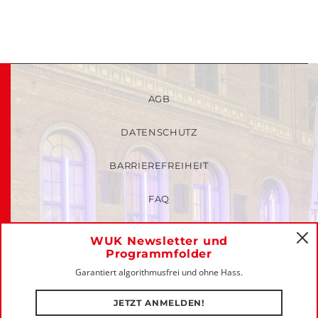
AGB
DATENSCHUTZ
BARRIEREFREIHEIT
FAQ
KINDER- UND JUGENDSCHUTZRICHTLINIEN
WUK Newsletter und
C
Programmfolder
MITGLIEDER-LOGIN
Garantiert algorithmusfrei und ohne Hass.
IMPRESSUM
JETZT ANMELDEN!