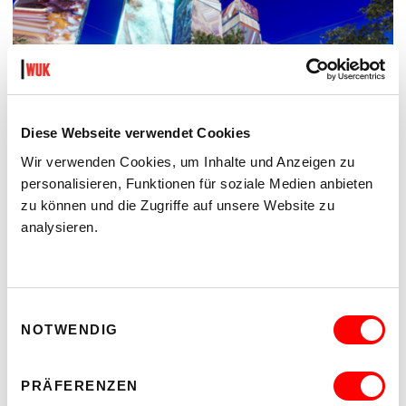
Diese Webseite verwendet Cookies
Wir verwenden Cookies, um Inhalte und Anzeigen zu
personalisieren, Funktionen für soziale Medien anbieten
zu können und die Zugriffe auf unsere Website zu
analysieren.
THE FUTURE IS NEAR (IN THE NEIGHBOURHOOD)
POP-UP-AUSSTELLUNG UND FILMSCREENING
Do 3.9.2026
18.00
Einwilligungsauswahl
kex—kunsthalle exnergasse
NOTWENDIG
Barrierefrei über Lift B
MEHR LESEN
PRÄFERENZEN