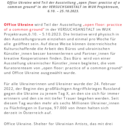
Office Ukraine wird Teil der Ausstellung „open floor: practice of a
common ground“ in der VERSUCHSANSTALT im WUK Projektraum,
6.10. – 25.10.2023.
Office Ukraine
wird Teil der Ausstellung
„open floor: practice
of a common ground“
in der VERSUCHSANSTALT im WUK
Projektraum,
6.10. – 5.10.2023. Die Initiative wird physisch in
den Ausstellungsraum einziehen und einmal pro Woche für
alle geöffnet sein. Auf diese Weise können österreichische
Kulturschaffende die Arbeit des Büros und ukrainischen
Künstler_innen besser kennenlernen und Partner_innen für
kreative Kooperationen finden. Das Büro wird von einer
Ausstellung ukrainischer Künstler_innen begleitet, die vom
Kuratorenteam von „open floor: practice of a common ground“
und Office Ukraine ausgewählt wurde.
Für alle Ukrainerinnen und Ukrainer wurde der 24. Februar
2022, der Beginn des großflächigen Angriffskrieges Russland
gegen die Ukraine zu jenem Tag X, an den sie sich für immer
erinnern und den sie mit tiefer Trauer begehen werden. Seit
diesem Tag wurden mehr als sechs Millionen Ukrainer_innen
zu Flüchtlingen in Europa, 97.000 von ihnen halten sich
derzeit in Österreich auf.
Office Ukraine. Shelter for Ukrainian Artists, das mit drei