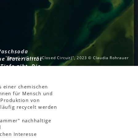
 Waschsoda
ue Materialität
"Detail in Green (Closed Circuit)", 2023 © Claudia Rohrauer
Tiefe gibt. Die
m WUK zeigt
lbst zu
es einer chemischen
önnen für Mensch und
r Produktion von
släufig recycelt werden
Kammer" nachhaltige
d
chen Interesse