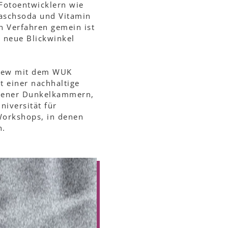
 Fotoentwicklern wie
aschsoda und Vitamin
en Verfahren gemein ist
d neue Blickwinkel
view mit dem WUK
t einer nachhaltige
 Wiener Dunkelkammern,
niversität für
Workshops, in denen
n.