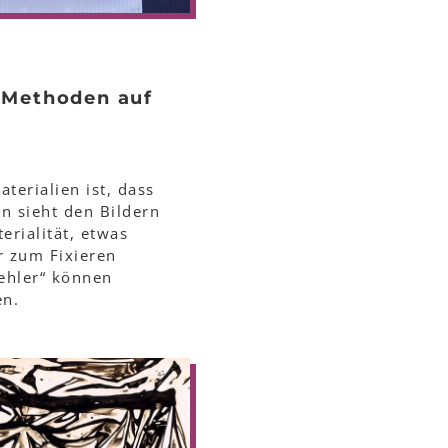
 Methoden auf
terialien ist, dass
an sieht den Bildern
erialität, etwas
r zum Fixieren
Fehler“ können
en.