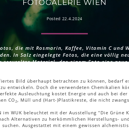
FOTOGALERIE WIEN
Posted 22.4.2024
otos, die mit Rosmarin, Kaffee, Vitamin C und
den. In Salz eingelegte Fotos, die eine völlig ne
 recyceltes Material, das einem Foto eine neue 
g "Die Grüne Kammer" der FOTOGALERIE WIEN i
ative Methoden auf und lädt das Publikum ein se
fiertes Bild überhaupt betrachten zu können, bedarf 
experimentieren.
 zu entwickeln. Doch die verwendeten Chemikalien k
 perfekte Ausleuchtung kostet Energie und auch bei de
hen CO
, Müll und (Hart-)Plastikreste, die nicht zwang
2
 im WUK beleuchtet mit der Ausstellung "Die Grüne 
 nach Alternativen zu herkömmlichen Herstellungs- un
 suchen. Ausgestattet mit einem gewissen alchemistis