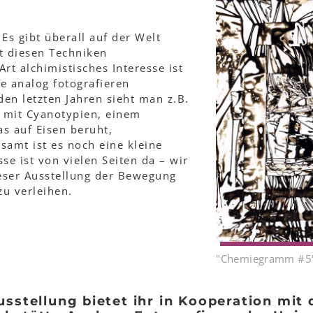
 Es gibt überall auf der Welt
t diesen Techniken
rt alchimistisches Interesse ist
ie analog fotografieren
en letzten Jahren sieht man z.B.
e mit Cyanotypien, einem
s auf Eisen beruht,
samt ist es noch eine kleine
se ist von vielen Seiten da – wir
eser Ausstellung der Bewegung
zu verleihen.
"Chemiegramm #5", 
usstellung bietet ihr in Kooperation mit