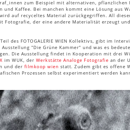
af_innen zum Beispiel mit alternativen, pflanzlichen
en und Kaffee. Bei manchen kommt eine Lösung aus W
wird auf recyceltes Material zurückgegriffen. All dies
 Fotografie, der eine andere Materialität erzeugt un
Teil des FOTOGALERIE WIEN Kollektivs, gibt im Inter
ie Ausstellung "Die Grüne Kammer" und was es bedeute
lgen. Die Ausstellung findet in Kooperation mit drei
X
im WUK, der
Werkstätte Analoge Fotografie
an der U
n und der
filmkoop wien
statt. Zudem gibt es offene 
rafischen Prozessen selbst experimentiert werden kan