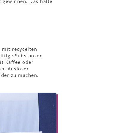
t gewinnen. Das halte
t mit recycelten
giftige Substanzen
it Kaffee oder
den Auslöser
lder zu machen.