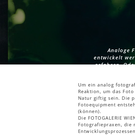
Bilder
zu
machen
Analoge F
entwickelt wer
erfahren. Oder
Ausstellun
altern
Um ein analog fotogra
Reaktion, um das Foto
Natur giftig sein. Die
Fotoequipment entste
(können).
Die FOTOGALERIE WIEN
Fotografiepraxen, die
Entwicklungsprozessen