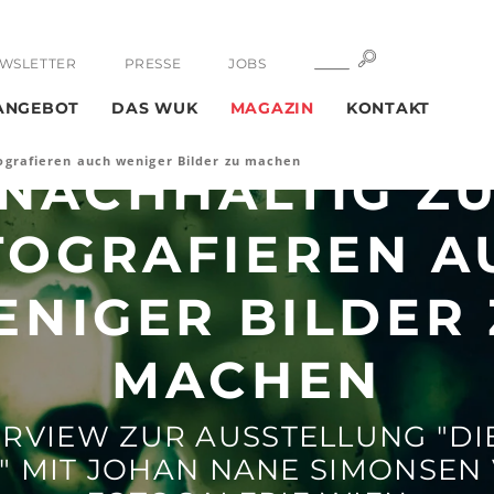
SUCHE
SUCHE
WSLETTER
PRESSE
JOBS
NCHMAL BEDEU
ANGEBOT
DAS WUK
MAGAZIN
KONTAKT
ografieren auch weniger Bilder zu machen
NACHHALTIG Z
TOGRAFIEREN A
NIGER BILDER
MACHEN
ERVIEW ZUR AUSSTELLUNG "D
 MIT JOHAN NANE SIMONSEN