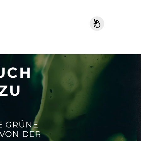
TET
U
UCH
 ZU
IE GRÜNE
 VON DER