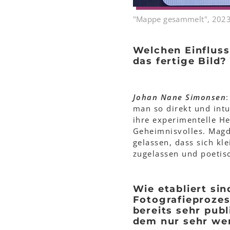
"Mappe gesammelt", 202
Welchen Einfluss
das fertige Bild?
Johan Nane Simonsen
man so direkt und intu
ihre experimentelle He
Geheimnisvolles. Magda
gelassen, dass sich kl
zugelassen und poetis
Wie etabliert si
Fotografieprozes
bereits sehr publ
dem nur sehr we