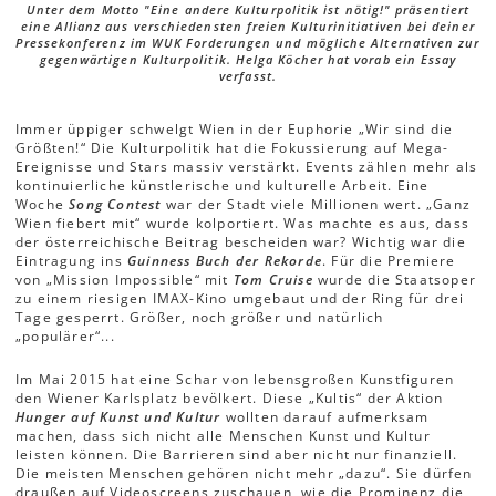
Unter dem Motto "Eine andere Kulturpolitik ist nötig!" präsentiert
eine Allianz aus verschiedensten freien Kulturinitiativen bei deiner
Pressekonferenz im WUK Forderungen und mögliche Alternativen zur
gegenwärtigen Kulturpolitik. Helga Köcher hat vorab ein Essay
verfasst.
Immer üppiger schwelgt Wien in der Euphorie „Wir sind die
Größten!“ Die Kulturpolitik hat die Fokussierung auf Mega-
Ereignisse und Stars massiv verstärkt. Events zählen mehr als
kontinuierliche künstlerische und kulturelle Arbeit. Eine
Woche
Song Contest
war der Stadt viele Millionen wert. „Ganz
Wien fiebert mit“ wurde kolportiert. Was machte es aus, dass
der österreichische Beitrag bescheiden war? Wichtig war die
Eintragung ins
Guinness Buch der Rekorde
. Für die Premiere
von „Mission Impossible“ mit
Tom Cruise
wurde die Staatsoper
zu einem riesigen IMAX-Kino umgebaut und der Ring für drei
Tage gesperrt. Größer, noch größer und natürlich
„populärer“...
Im Mai 2015 hat eine Schar von lebensgroßen Kunstfiguren
den Wiener Karlsplatz bevölkert. Diese „Kultis“ der Aktion
Hunger auf Kunst und Kultur
wollten darauf aufmerksam
machen, dass sich nicht alle Menschen Kunst und Kultur
leisten können. Die Barrieren sind aber nicht nur finanziell.
Die meisten Menschen gehören nicht mehr „dazu“. Sie dürfen
draußen auf Videoscreens zuschauen, wie die Prominenz die