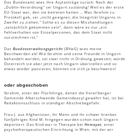
Das Bundesamt wies ihre Asylanträge zurück: Nach der
„Dublin-Verordnung“ sei Ungarn zuständig! Weil es der erste
EU-Staat war, den sie betreten hatten … Was Ibrahim zu
Protokoll gab, sei „nicht geeignet, die Integrität Ungarns in
Zweifel zu ziehen.“ Sollte es zu diesen Misshandlungen
„tatsächlich gekommen sein“, dann wäre es nur „ein
Fehlverhalten von Einzelpersonen, das dem Staat nicht
zuzurechnen ist.“
Das
Bundesverwaltungsgericht
(BVwG) wies meine
Beschwerden ab! Wie Ibrahim und seine Freunde in Ungarn
behandelt wurden, sei zwar nicht in Ordnung gewesen; würde
Österreich sie aber jetzt nach Ungarn überstellen und so
etwas wieder passieren, könnten sie sich ja beschweren!
oder abgeschoben
Ibrahim, einer der Flüchtlinge, denen die Vorarlberger
Gemeinde Alberschwende Gemeindeasyl gewährt hat, ist bei
Redaktionsschluss in ständiger Abschiebegefahr.
Frau J. aus Afghanistan, ihr Mann und ihr schwer krankes
fünfjähriges Kind M. hingegen wurden schon nach Ungarn
deportiert. Das Kind war in Therapie bei
Hemayat
, einer
psychotherapeutischen Einrichtung in Wien, mit der wir