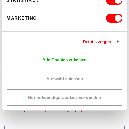
STATISTIKEN
Wir freuen uns über jedes gerettete Leben; dennoch ist
unsere rechtliche Arbeit nur ein Tropfen auf den heißen Stein.
Anders werden kann es nur durch politischen Kampf.
MARKETING
Asyl in Not fordert die Öffnung Europas für die Flüchtenden.
Einen sofortigen Schutzweg über das Meer, den Transport auf
Schiffen, die die Europäische Union bereit zu stellen hat. Und
die Aufhebung der Visapflicht für Menschen aus Ländern, in
Details zeigen
denen Krieg und Verfolgung herrschen. Vor allem aber: die
freie Wahl des Asyllandes durch den Flüchtling!
Alle Cookies zulassen
Aber ganz gewiss keine Lager in Afrika, im Kriegs- und
Katastrophengebiet, wie die Polizeiministerin meint!
Asylverfahren haben im Aufnahmeland stattzufinden, unter
der Kontrolle durch unabhängige, rechtsberatende NGOs.
Auswahl zulassen
Michael Genner ist Obmann von Asyl in Not.
Nur notwendige Cookies verwenden
Spendenkonto: Raiffeisen, IBAN: AT29 3200 0000 0594 3139
Online:
http://www.asyl-in-not.org/php/spenden.php