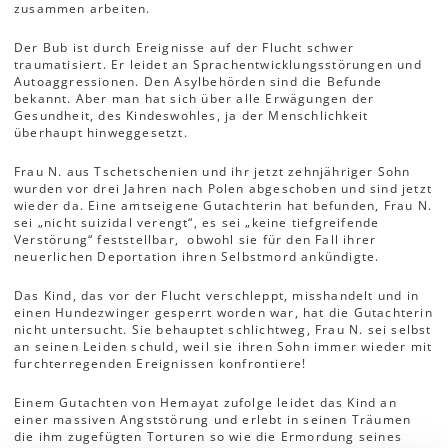
zusammen arbeiten.
Der Bub ist durch Ereignisse auf der Flucht schwer
traumatisiert. Er leidet an Sprachentwicklungsstörungen und
Autoaggressionen. Den Asylbehörden sind die Befunde
bekannt. Aber man hat sich über alle Erwägungen der
Gesundheit, des Kindeswohles, ja der Menschlichkeit
überhaupt hinweggesetzt.
Frau N. aus Tschetschenien und ihr jetzt zehnjähriger Sohn
wurden vor drei Jahren nach Polen abgeschoben und sind jetzt
wieder da. Eine amtseigene Gutachterin hat befunden, Frau N.
sei „nicht suizidal verengt“, es sei „keine tiefgreifende
Verstörung“ feststellbar, obwohl sie für den Fall ihrer
neuerlichen Deportation ihren Selbstmord ankündigte.
Das Kind, das vor der Flucht verschleppt, misshandelt und in
einen Hundezwinger gesperrt worden war, hat die Gutachterin
nicht untersucht. Sie behauptet schlichtweg, Frau N. sei selbst
an seinen Leiden schuld, weil sie ihren Sohn immer wieder mit
furchterregenden Ereignissen konfrontiere!
Einem Gutachten von Hemayat zufolge leidet das Kind an
einer massiven Angststörung und erlebt in seinen Träumen
die ihm zugefügten Torturen so wie die Ermordung seines