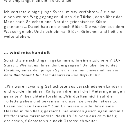
Wie empfängt man sie hierzulande?
Ich vertrete einige junge Syrer im Asylverfahren. Sie sind
einen weiten Weg gegangen: durch die Türkei, dann über das
Meer nach Griechenland. Vor der griechischen Küste
gekentert … Dabei hatten sie noch Glück: Sie wurden aus dem
Wasser geholt. Und noch einmal Glück: Griechenland ließ sie
weiterziehen.
... wird misshandelt
So sind sie nach Ungarn gekommen. In einen „sicheren“ EU-
Staat … Wie ist es ihnen dort ergangen? Darüber berichtet
Ibrahim
, einer der jungen Syrer, in seiner Einvernahme vor
dem
Bundesamt für Fremdenwesen und Asyl
(BFA):
„Wir waren zwanzig Geflüchtete aus verschiedenen Ländern
und wurden in einem Käfig von drei mal drei Metern gefangen
gehalten“, berichtete Ibrahim. „Wir durften nicht auf die
Toilette gehen und bekamen in dieser Zeit weder etwas zu
Essen noch zu Trinken.“ Zum Urinieren wurde ihnen eine
Flasche in den Käfig gereicht. Sie wurden geschlagen und mit
Pfefferspray misshandelt. Nach 18 Stunden aus dem Käfig
entlassen, flüchteten sie nach Österreich weiter.