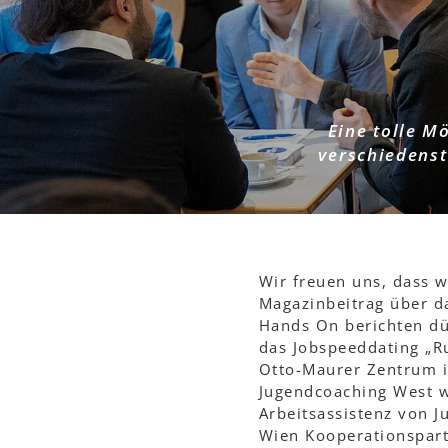
Eine tolle M
verschiedens
Wir freuen uns, dass w
Magazinbeitrag über d
Hands On berichten dü
das Jobspeeddating „R
Otto-Maurer Zentrum i
Jugendcoaching West w
Arbeitsassistenz von 
Wien Kooperationspar