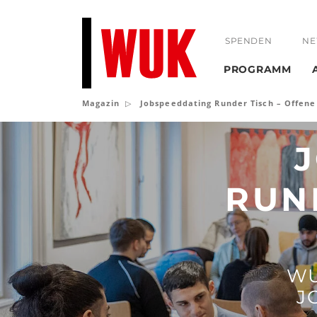
SPENDEN
NE
PROGRAMM
Magazin
Jobspeeddating Runder Tisch – Offen
Jobspeeddating
Runder
Tisch
RUN
–
Offene
Chancen
WU
J