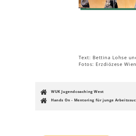
Text: Bettina Lohse u
Fotos: Erzdiözese Wie
WUK Jugendcoaching West
Hands On - Mentoring für junge Arbeitssu