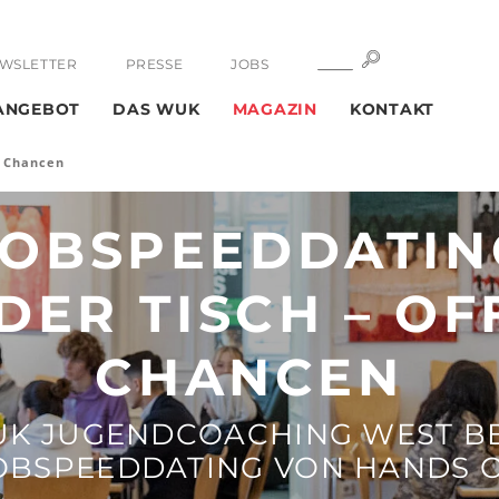
SUCHE
SUCHE
WSLETTER
PRESSE
JOBS
ANGEBOT
DAS WUK
MAGAZIN
KONTAKT
e Chancen
JOBSPEEDDATIN
DER TISCH – OF
CHANCEN
K JUGENDCOACHING WEST B
OBSPEEDDATING VON HANDS 