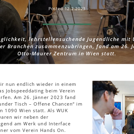
Posted 12.2.2023
öglichkeit, lehrstellensuchende Jugendliche mi
ter Branchen zusammenzubringen, fand am 26. J
Otto-Maurer Zentrum in Wien statt.
ir nun endlich wieder in einem
as Jobspeeddating beim Verein
rfen. Am 26. Jänner 2023 fand
under Tisch – Offene Chancen“ im
n 1090 Wien statt. Als WUK
aren wir neben der
Jugend am Werk und Interface
tner vom Verein Hands On.