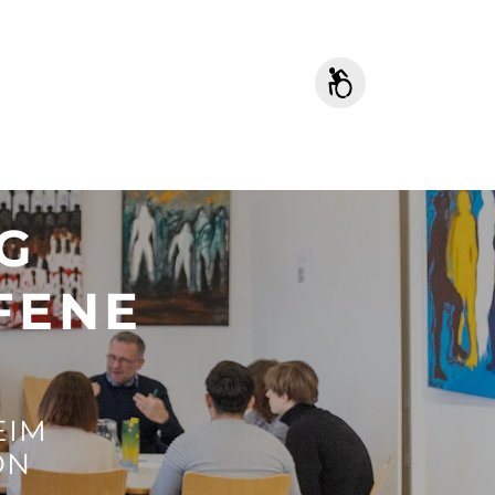
G
FENE
EIM
ON