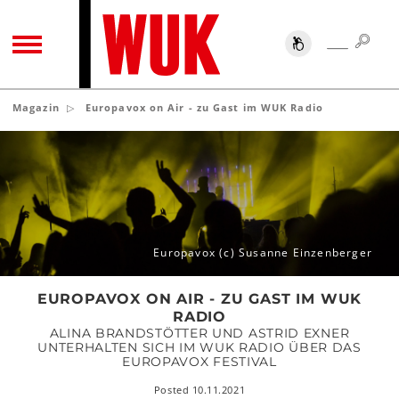
SUC
SUCHE
TOGGLE NAVIGATION
Magazin
Europavox on Air - zu Gast im WUK Radio
Europavox
on
Air
-
zu
Gast
Europavox (c) Susanne Einzenberger
im
WUK
EUROPAVOX ON AIR - ZU GAST IM WUK
Radio
RADIO
ALINA BRANDSTÖTTER UND ASTRID EXNER
UNTERHALTEN SICH IM WUK RADIO ÜBER DAS
EUROPAVOX FESTIVAL
Posted 10.11.2021