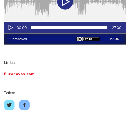
Links:
Europavox.com
Teilen:
Auf
Auf
Twitter
Facebook
teilen
teilen