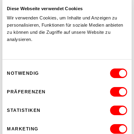
interessieren:
Diese Webseite verwendet Cookies
Wir verwenden Cookies, um Inhalte und Anzeigen zu
personalisieren, Funktionen für soziale Medien anbieten
zu können und die Zugriffe auf unsere Website zu
analysieren.
ARTIKEL LESEN
Einwilligungsauswahl
NOTWENDIG
TROTZDEM FÜR EUROPA
ZUR 4. AUSGABE DES FESTIVALS EUROPAVOX VIENNA IM
WUK
PRÄFERENZEN
Posted 14.10.2019
STATISTIKEN
MARKETING