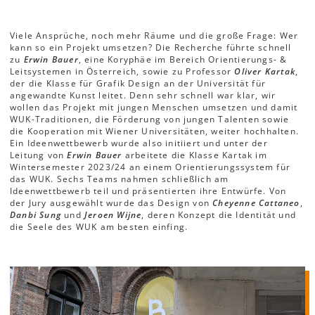
Viele Ansprüche, noch mehr Räume und die große Frage: Wer
kann so ein Projekt umsetzen? Die Recherche führte schnell
zu
Erwin Bauer
, eine Koryphäe im Bereich Orientierungs- &
Leitsystemen in Österreich, sowie zu Professor
Oliver Kartak
,
der die Klasse für Grafik Design an der Universität für
angewandte Kunst leitet. Denn sehr schnell war klar, wir
wollen das Projekt mit jungen Menschen umsetzen und damit
WUK-Traditionen, die Förderung von jungen Talenten sowie
die Kooperation mit Wiener Universitäten, weiter hochhalten.
Ein Ideenwettbewerb wurde also initiiert und unter der
Leitung von
Erwin Bauer
arbeitete die Klasse Kartak im
Wintersemester 2023/24 an einem Orientierungssystem für
das WUK. Sechs Teams nahmen schließlich am
Ideenwettbewerb teil und präsentierten ihre Entwürfe. Von
der Jury ausgewählt wurde das Design von
Cheyenne Cattaneo
,
Danbi Sung
und
Jeroen Wijne
, deren Konzept die Identität und
die Seele des WUK am besten einfing.