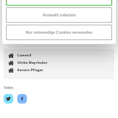
LumenX: Fotografie 2
Auswahl zulassen
Do 4.4. bis Sa 6.4., 14 – 19 Uhr, Projektraum
Eröffnung: Mi 3.4., 18 Uhr
Im Rahmen von
FOTO WIEN 2019
Nur notwendige Cookies verwenden
Mehr Info zur Ausstellung auf der
Webseite
.
LumenX
Ulrike Mayrhuber
Kerstin Pfleger
Teilen:
Auf
Auf
Twitter
Facebook
teilen
teilen