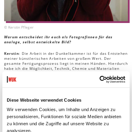
© Kerstin Pfleger
Warum entscheidet ihr euch als Fotografinnen für das
analoge, selbst entwickelte Bild?
Kerstin
: Die Arbeit in der Dunkelkammer ist für das Entstehen
meiner künstlerischen Arbeiten von großem Wert. Der
gesamte Fertigungsprozess liegt in meinen Händen. Hierdurch
habe ich die Möglichkeit, Technik, Chemie und Materialien
auszuprobieren. So verwebt sich der Inhalt meiner Arbeit mit
dem fotografischen Prozess, wie etwa bei meinen „Hässlichen
Bildern“, die die sogenannte Flüchtlingskrise 2015 mit
Kontaktabzügen von Filmstreifen veranschaulichen.
Diese Webseite verwendet Cookies
In den 70er, 80er Jahren war das temporäre Fotolabor im
Badezimmer der WG ein verbreitetes Phänomen. Die
Wir verwenden Cookies, um Inhalte und Anzeigen zu
selbstbestimmte Produktion von Bildern war in gewisser
Weise ein Akt der Selbstermächtigung. Und heute? Wie
personalisieren, Funktionen für soziale Medien anbieten
würdest du das Arbeiten im Fotolabor heute einordnen?
zu können und die Zugriffe auf unsere Website zu
analysieren.
Selbstermächtigung beschreibt es sehr gut. Das Arbeiten im