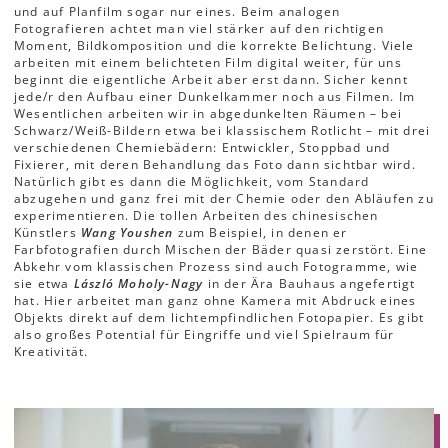
und auf Planfilm sogar nur eines. Beim analogen
Fotografieren achtet man viel stärker auf den richtigen
Moment, Bildkomposition und die korrekte Belichtung. Viele
arbeiten mit einem belichteten Film digital weiter, für uns
beginnt die eigentliche Arbeit aber erst dann. Sicher kennt
jede/r den Aufbau einer Dunkelkammer noch aus Filmen. Im
Wesentlichen arbeiten wir in abgedunkelten Räumen – bei
Schwarz/Weiß-Bildern etwa bei klassischem Rotlicht – mit drei
verschiedenen Chemiebädern: Entwickler, Stoppbad und
Fixierer, mit deren Behandlung das Foto dann sichtbar wird.
Natürlich gibt es dann die Möglichkeit, vom Standard
abzugehen und ganz frei mit der Chemie oder den Abläufen zu
experimentieren. Die tollen Arbeiten des chinesischen
Künstlers
Wang Youshen
zum Beispiel, in denen er
Farbfotografien durch Mischen der Bäder quasi zerstört. Eine
Abkehr vom klassischen Prozess sind auch Fotogramme, wie
sie etwa
László Moholy-Nagy
in der Ära Bauhaus angefertigt
hat. Hier arbeitet man ganz ohne Kamera mit Abdruck eines
Objekts direkt auf dem lichtempfindlichen Fotopapier. Es gibt
also großes Potential für Eingriffe und viel Spielraum für
Kreativität.