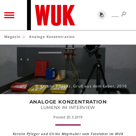
SUC
SUCHE
TOGGLE NAVIGATION
Magazin
Analoge Konzentration
Analoge
Konzentration
© Kerstin Pfleger, Gruß aus dem Labor, 2016
ANALOGE KONZENTRATION
LUMENX IM INTERVIEW
Posted 20.3.2019
Kerstin Pfleger und Ulrike Mayrhuber vom Fotolabor im WUK