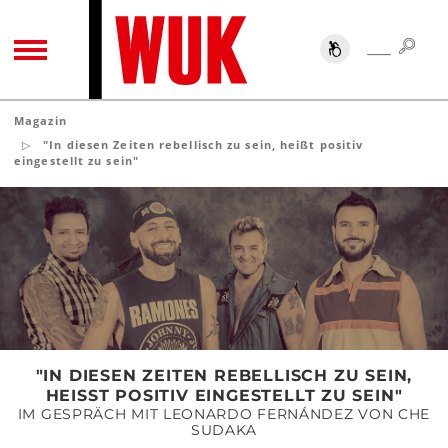
SUC
SUCHE
TOGGLE NAVIGATION
Magazin
"In diesen Zeiten rebellisch zu sein, heißt positiv
eingestellt zu sein"
"In
diesen
Zeiten
rebellisch
zu
sein,
heißt
positiv
"IN DIESEN ZEITEN REBELLISCH ZU SEIN,
eingestellt
HEISST POSITIV EINGESTELLT ZU SEIN"
zu
IM GESPRÄCH MIT LEONARDO FERNÁNDEZ VON CHE
sein"
SUDAKA