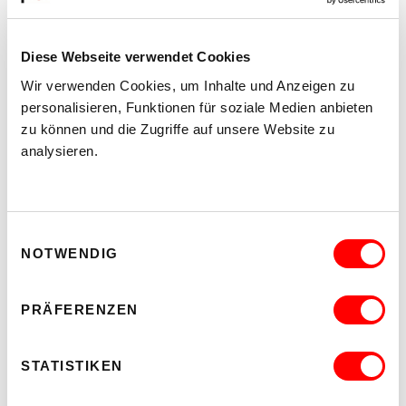
Diese Webseite verwendet Cookies
Wir verwenden Cookies, um Inhalte und Anzeigen zu
personalisieren, Funktionen für soziale Medien anbieten
zu können und die Zugriffe auf unsere Website zu
analysieren.
PLATZKONZERTE 2026
Einwilligungsauswahl
EIN DIVERSES PROGRAMM FÜR EIN DIVERSES
NOTWENDIG
PUBLIKUM
Di 11.8.2026 - Do 27.8.2026
20:30 Uhr
PRÄFERENZEN
Hof
STATISTIKEN
MEHR LESEN