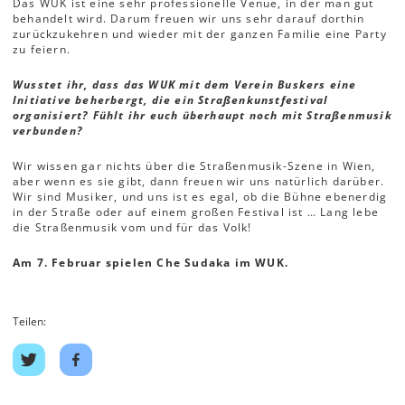
Das WUK ist eine sehr professionelle Venue, in der man gut
behandelt wird. Darum freuen wir uns sehr darauf dorthin
zurückzukehren und wieder mit der ganzen Familie eine Party
zu feiern.
Wusstet ihr, dass das WUK mit dem Verein Buskers eine
Initiative beherbergt, die ein Straßenkunstfestival
organisiert? Fühlt ihr euch überhaupt noch mit Straßenmusik
verbunden?
Wir wissen gar nichts über die Straßenmusik-Szene in Wien,
aber wenn es sie gibt, dann freuen wir uns natürlich darüber.
Wir sind Musiker, und uns ist es egal, ob die Bühne ebenerdig
in der Straße oder auf einem großen Festival ist … Lang lebe
die Straßenmusik vom und für das Volk!
Am 7. Februar spielen Che Sudaka im WUK.
Teilen:
Auf
Auf
Twitter
Facebook
teilen
teilen