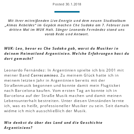
Posted 30.1.2018
Mit ihrer mitreißenden Live-Energie und dem neuen Studioalbum
„Almas Rebeldes“ im Gepäck machen Che Sudaka am 7. Februar zum
dritten Mal im WUK Halt. Sänger Leonardo Fernández stand uns
vorab Rede und Antwort.
WUK: Leo, bevor es Che Sudaka gab, warst du Musiker in
deinem Heimatland Argentinien. Welche Erfahrungen hast du
dort gemacht?
Leonardo Fernández: In Argentinien spielte ich bis 2001 mit
meiner Band
Correcaminos
. Zu meinem Glück hatte ich in
meinem letzten Jahr in Argentinien bereits mit der
Straßenmusik begonnen und konnte damit mein Flugticket
nach Barcelona kaufen. Vom ersten Tag an konnte ich in
Barcelona auf der Straße Musik machen und damit meinen
Lebensunterhalt bestreiten. Unter diesen Umständen lernte
ich, was es heißt, professioneller Musiker zu sein. Seit damals
widme ich mich ausschließlich der Musik.
Wie denkst du über das Land und die Geschichte
Argentiniens?