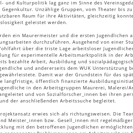
- und Kulturpolitik lag ganz im Sinne des Vereinsged
 Gegenkultur. Unzählige Gruppen, vom Theater bis zur
tzbaren Raum für ihre Aktivitäten, gleichzeitig konnte
slosigkeit geleistet werden.
en ein Maurermeister und die ersten Jugendlichen an
ungsarbeiten durchzuführen. Ausgehend von einer St
ohlfahrt über die triste Lage arbeitsloser Jugendliche
ung für experimentelle Arbeitsmarktpolitik in der Ar
eits bezahlte Arbeit, Ausbildung und sozialpädagogisc
Jugendliche und andererseits dem WUK Unterstützung b
gewährleistete. Damit war der Grundstein für das spä
e langfristige, öffentlich finanzierte Ausbildungsinitia
ugendliche in den Arbeitsgruppen Maurerei, Malerei/An
 angeleitet und von Sozialforscher_innen bei ihren per
und der anschließenden Arbeitssuche begleitet.
Projektansatz erwies sich als richtungsweisen. Die Te
und Meister_innen bzw. Gesell_innen mit regelmäßiger
klung mit den betroffenen Jugendlichen ermöglichte