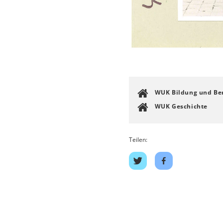
WUK Bildung und Be
WUK Geschichte
Teilen:
Auf
Auf
Twitter
Facebook
teilen
teilen