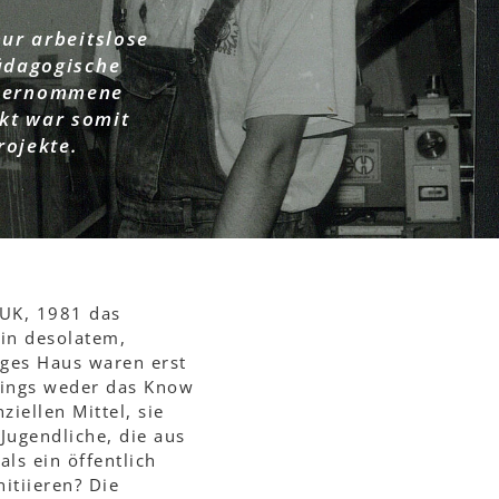
nur arbeitslose
pädagogische
übernommene
kt war somit
rojekte.
WUK, 1981 das
in desolatem,
iges Haus waren erst
dings weder das Know
iellen Mittel, sie
Jugendliche, die aus
ls ein öffentlich
itiieren? Die