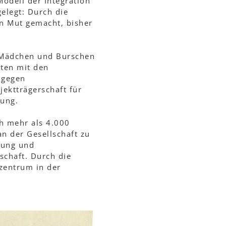
dell der Integration
elegt: Durch die
n Mut gemacht, bisher
r Mädchen und Burschen
iten mit den
 gegen
ektträgerschaft für
lung.
ch mehr als 4.000
n der Gesellschaft zu
rung und
schaft. Durch die
zentrum in der