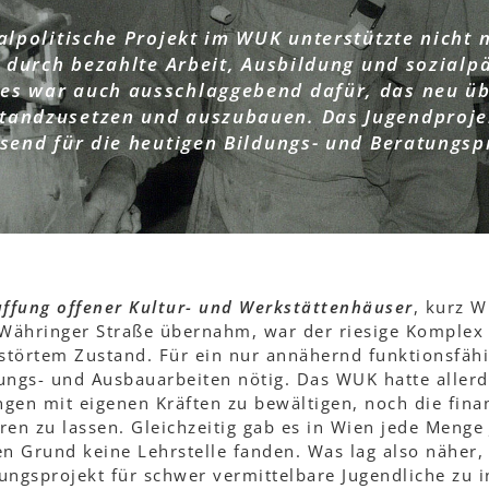
alpolitische Projekt im WUK unterstützte nicht 
 durch bezahlte Arbeit, Ausbildung und sozial
, es war auch ausschlaggebend dafür, das neu 
tandzusetzen und auszubauen. Das Jugendproje
end für die heutigen Bildungs- und Beratungsp
affung offener Kultur- und Werkstättenhäuser
, kurz 
Währinger Straße übernahm, war der riesige Komplex 
rstörtem Zustand. Für ein nur annähernd funktionsfäh
zungs- und Ausbauarbeiten nötig. Das WUK hatte aller
gen mit eigenen Kräften zu bewältigen, noch die finanz
ren zu lassen. Gleichzeitig gab es in Wien jede Menge 
 Grund keine Lehrstelle fanden. Was lag also näher, a
ungsprojekt für schwer vermittelbare Jugendliche zu in