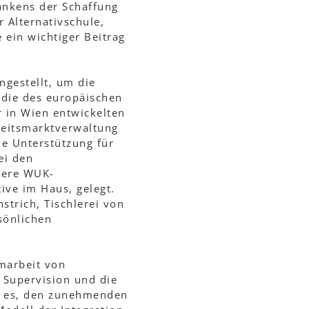
ankens der Schaffung
 Alternativschule,
 ein wichtiger Beitrag
gestellt, um die
udie des europäischen
r in Wien entwickelten
beitsmarktverwaltung
he Unterstützung für
ei den
tere WUK-
tive im Haus, gelegt.
strich, Tischlerei von
sönlichen
amarbeit von
 Supervision und die
n es, den zunehmenden