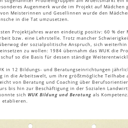
 sogenannter Problemgruppen am Arbeitsmarkt ein Mo
esonderes Augenmerk wurde im Projekt auf Mädchen g
 von Meisterinnen und Gesellinnen wurde den Mädche
ünsche in die Tat umzusetzen.
rsten Projektjahres waren eindeutig positiv: 60 % de
beit bzw. eine Lehrstelle. Trotz mancher Schwierigke
berwog der sozialpolitische Anspruch, sich weiterhin
 einsetzen zu wollen: 1984 übernahm das WUK die Proj
schuf so die Basis für dessen ständige Weiterentwick
UK in 12 Bildungs- und Beratungseinrichtungen jährli
 in die Arbeitswelt, um ihre größtmögliche Teilhabe a
reicht von Beratung und Coaching über Berufsorientie
urs bis hin zur Beschäftigung in der Sozialen Landwirt
 konnte sich
WUK Bildung und Beratung
als Kompetenz
 etablieren.