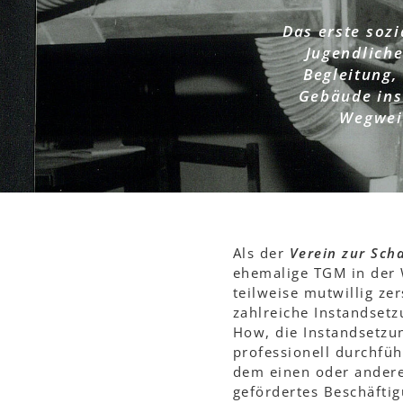
Das erste sozi
Jugendliche
Begleitung
Gebäude ins
Wegweis
Als der
Verein zur Sch
ehemalige TGM in der 
teilweise mutwillig ze
zahlreiche Instandset
How, die Instandsetzun
professionell durchfüh
dem einen oder anderen
gefördertes Beschäftig