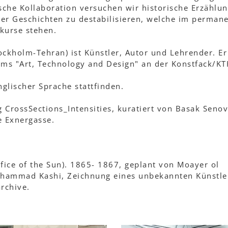
sche Kollaboration versuchen wir historische Erzählu
ger Geschichten zu destabilisieren, welche im perman
kurse stehen.
ckholm-Tehran) ist Künstler, Autor und Lehrender. Er 
ms "Art, Technology and Design" an der Konstfack/KT
nglischer Sprache stattfinden.
 CrossSections_Intensities, kuratiert von Basak Senov
e Exnergasse.
fice of the Sun). 1865- 1867, geplant von Moayer ol
ohammad Kashi, Zeichnung eines unbekannten Künstle
archive.