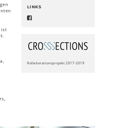
ngen
LINKS
enten
ist
H.
a,
Kollaborationsprojekt 2017-2019
rs,