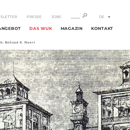
SUCHE
SUCHE
SLETTER
PRESSE
JOBS
DE
EN
ANGEBOT
DAS WUK
MAGAZIN
KONTAKT
h: Behzad K. Noori