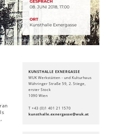
GESPRÄCH
08. JUNI 2018, 17.00
ORT
Kunsthalle Exnergasse
© Iranian society of history archive
KUNSTHALLE EXNERGASSE
WUK Werkstätten - und Kulturhaus
Währinger Straße 59, 2. Stiege,
erster Stock
1090 Wien
Iran
T +43 (0)1 401 21 1570
ls
kunsthalle.exnergasse
@
wuk
.
at
,