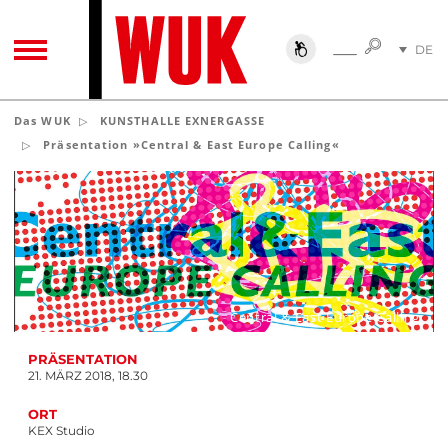
SUCHE
DE
SUCHE
TOGGLE NAVIGATION
EN
Das WUK
KUNSTHALLE EXNERGASSE
Präsentation »Central & East Europe Calling«
Central & East Europe Calling
PRÄSENTATION
21. MÄRZ 2018, 18.30
ORT
KEX Studio