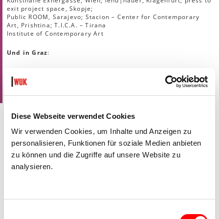
Kunsthalle Exnergasse, Wien; lend|hauer, Klagenfurt; press to
exit project space, Skopje;
Public ROOM, Sarajevo; Stacion – Center for Contemporary
Art, Prishtina; T.I.C.A. – Tirana
Institute of Contemporary Art
Und in Graz
:
responseABILITY Ausstellung 10.3. - 26.5.2018, < rotor >,
Graz: Künstler_innen des AiR-Programms West Balkan Calling
< rotor > auf Facebook
Diese Webseite verwendet Cookies
Wir verwenden Cookies, um Inhalte und Anzeigen zu
LINKS
personalisieren, Funktionen für soziale Medien anbieten
zu können und die Zugriffe auf unsere Website zu
analysieren.
Einwilligungsauswahl