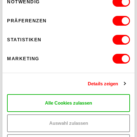
NOTWENDIG
PRÄFERENZEN
STATISTIKEN
KEX RESIDENZ
Künstler_innen-Residenz und Research-Residenz im KEX Studio
MARKETING
MEHR LESEN
Details zeigen
Alle Cookies zulassen
Auswahl zulassen