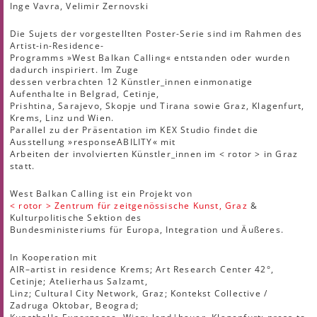
Inge Vavra, Velimir Zernovski
Die Sujets der vorgestellten Poster-Serie sind im Rahmen des
Artist-in-Residence-
Programms »West Balkan Calling« entstanden oder wurden
dadurch inspiriert. Im Zuge
dessen verbrachten 12 Künstler_innen einmonatige
Aufenthalte in Belgrad, Cetinje,
Prishtina, Sarajevo, Skopje und Tirana sowie Graz, Klagenfurt,
Krems, Linz und Wien.
Parallel zu der Präsentation im KEX Studio findet die
Ausstellung »responseABILITY« mit
Arbeiten der involvierten Künstler_innen im < rotor > in Graz
statt.
West Balkan Calling ist ein Projekt von
< rotor > Zentrum für zeitgenössische Kunst, Graz
&
Kulturpolitische Sektion des
Bundesministeriums für Europa, Integration und Äußeres.
In Kooperation mit
AIR–artist in residence Krems; Art Research Center 42°,
Cetinje; Atelierhaus Salzamt,
Linz; Cultural City Network, Graz; Kontekst Collective /
Zadruga Oktobar, Beograd;