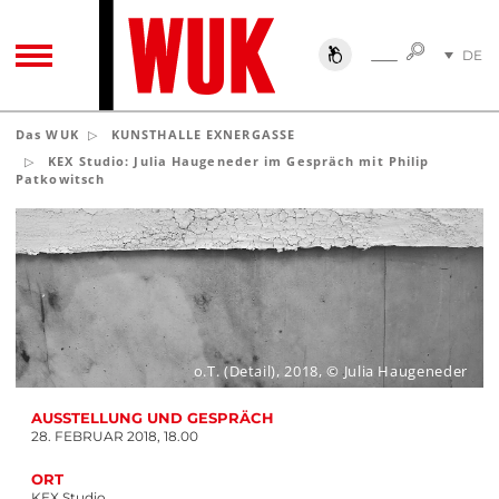
SUCHE
DE
SUCHE
TOGGLE NAVIGATION
EN
Das WUK
KUNSTHALLE EXNERGASSE
KEX Studio: Julia Haugeneder im Gespräch mit Philip
Patkowitsch
o.T. (Detail), 2018, © Julia Haugeneder
AUSSTELLUNG UND GESPRÄCH
28. FEBRUAR 2018, 18.00
ORT
KEX Studio