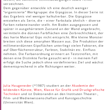
verzeichnen.
Dem gegenüber entwickle ich eine deutlich weniger
“organisierte” Werkgruppe: die Gipsgüsse. In dieser Serie ist
das Ergebnis viel weniger kalkulierbar. Die Gipsgüsse
entstehen als Serie, die – einer Farbskala ähnlich – diverse
Farben nebeneinander stellt. Am Boden ausgegossen und
später in ausgehärtetem Zustand an der Wand angebracht,
vermitteln die dünnen Farbflächen eine Zerbrechlichkeit, der
das harte Material Gips nicht entspricht. Wie kleine Monster
breiten sich diese amorphen Massen aus. Die Produktion der
millimeterdünnen Gipsflächen unterliegt vielen Faktoren, die
auf Oberflächenstruktur, Farbton, Stabilität etc. Einfluss
nehmen. Die Farbanordnung erinnert an Teststreifen, mit
denen eine Distinkte Farbe gesucht wird – in meinem Fall
erfolgt die Suche jedoch ohne vordefiniertes Ziel und wächst
dementsprechend in alle Richtungen weiter.
Julia Haugeneder
(*1987) studiert an der
Akademie der
bildenden Künste, Wien, Klasse für Grafik und Druckgrafische
Techniken
und ist Doktorandin an den Instituten Theater-,
Film- und Medienwissenschaften und Kunstgeschichte
(Universität Wien).