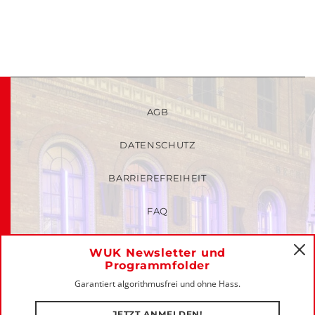
AGB
DATENSCHUTZ
BARRIEREFREIHEIT
FAQ
KINDER- UND JUGENDSCHUTZRICHTLINIEN
WUK Newsletter und
C
Programmfolder
MITGLIEDER-LOGIN
Garantiert algorithmusfrei und ohne Hass.
IMPRESSUM
JETZT ANMELDEN!