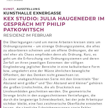
,
KUNST
AUSSTELLUNG
KUNSTHALLE EXNERGASSE
KEX STUDIO: JULIA HAUGENEDER IM
GESPRÄCH MIT PHILIP
PATKOWITSCH
RESIDENZ IM FEBRUAR
Die Überlegungen rund um meine Arbeiten kreisen stets um
Ordnungssysteme – um strenge Ordnungssysteme, die alles
zu absorbieren scheinen und um offene Ordnungen, die wir
viel eher als Chaos empfinden denn als Ordnung. Kurz, es
geht um die Erforschung von Ordnungssystemen und deren
Zerfall an ihren jeweiligen Extremen: der völligen
Eingliederung jeglicher Bereiche in eine kalkulierbare Form
bzw. umgekehrt eine der Wüste ähnlichen bewegliche
Offenheit, der das Denken nicht gewachsen ist.
Zu einer unabgeschlossenen Serie mit den Untertiteln “Der
Abstand wird größer” und “Der Abstand wird kleiner” gehören
die großen Linolschnitte, die als Druckstock aus
Linoleumböden geschnitten werden. Die geometrische
Strenge bricht in den ausgeschnittenen Vertiefungen, die
durch die langwierige Schneidearbeit, bei der jede Arbeitspur
sichtbar bleibt, eine fast zeichnerische Oberfläche entstehen
lassen, die sämtliche Schnittbewegungen sowie Fehler