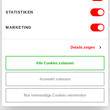
Künstler_innen-Residenz und Research-Residenz im KEX Studio
STATISTIKEN
MEHR LESEN
MARKETING
Details zeigen
Alle Cookies zulassen
ÜBER DIE KEX
Auswahl zulassen
Was ist die Kunsthalle Exnergasse? Infos zu Ort und Personen.
Nur notwendige Cookies verwenden
MEHR LESEN