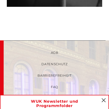
AGB
DATENSCHUTZ
BARRIEREFREIHEIT
FAQ
KINDER- UND JUGENDSCHUTZRICHTLINIEN
WUK Newsletter und
C
Programmfolder