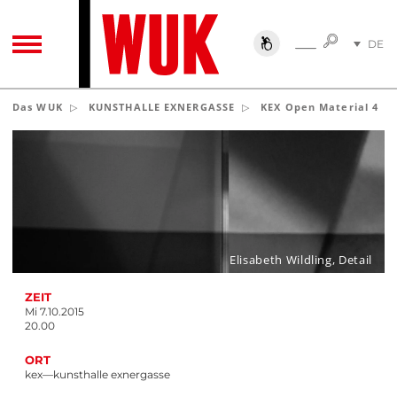
SUCHE
DE
SUCHE
TOGGLE NAVIGATION
EN
Das WUK
KUNSTHALLE EXNERGASSE
KEX Open Material 4
Elisabeth Wildling, Detail
ZEIT
Mi 7.10.2015
20.00
ORT
kex—kunsthalle exnergasse