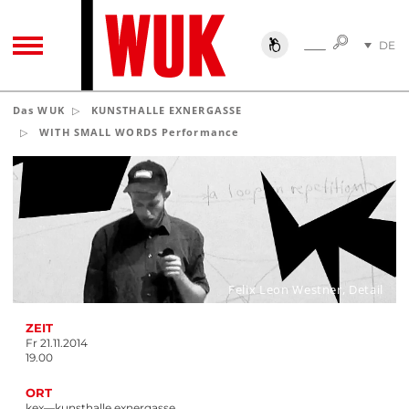
SUCHE
DE
SUCHE
TOGGLE NAVIGATION
EN
Das WUK
KUNSTHALLE EXNERGASSE
WITH SMALL WORDS Performance
Felix Leon Westner, Detail
ZEIT
Fr 21.11.2014
19.00
ORT
kex—kunsthalle exnergasse