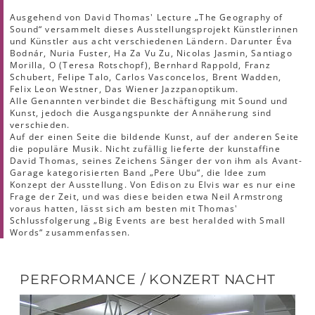
Ausgehend von David Thomas' Lecture „The Geography of
Sound“ versammelt dieses Ausstellungsprojekt Künstlerinnen
und Künstler aus acht verschiedenen Ländern. Darunter Éva
Bodnár, Nuria Fuster, Ha Za Vu Zu, Nicolas Jasmin, Santiago
Morilla, O (Teresa Rotschopf), Bernhard Rappold, Franz
Schubert, Felipe Talo, Carlos Vasconcelos, Brent Wadden,
Felix Leon Westner, Das Wiener Jazzpanoptikum.
Alle Genannten verbindet die Beschäftigung mit Sound und
Kunst, jedoch die Ausgangspunkte der Annäherung sind
verschieden.
Auf der einen Seite die bildende Kunst, auf der anderen Seite
die populäre Musik. Nicht zufällig lieferte der kunstaffine
David Thomas, seines Zeichens Sänger der von ihm als Avant-
Garage kategorisierten Band „Pere Ubu“, die Idee zum
Konzept der Ausstellung. Von Edison zu Elvis war es nur eine
Frage der Zeit, und was diese beiden etwa Neil Armstrong
voraus hatten, lässt sich am besten mit Thomas'
Schlussfolgerung „Big Events are best heralded with Small
Words“ zusammenfassen.
PERFORMANCE / KONZERT NACHT