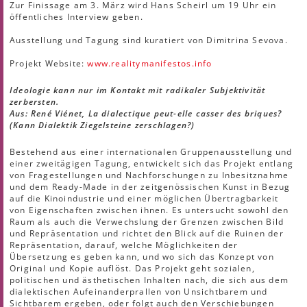
Zur Finissage am 3. März wird Hans Scheirl um 19 Uhr ein
öffentliches Interview geben.
Ausstellung und Tagung sind kuratiert von Dimitrina Sevova.
Projekt Website:
www.realitymanifestos.info
Ideologie kann nur im Kontakt mit radikaler Subjektivität
zerbersten.
Aus: René Viénet, La dialectique peut-elle casser des briques?
(Kann Dialektik Ziegelsteine zerschlagen?)
Bestehend aus einer internationalen Gruppenausstellung und
einer zweitägigen Tagung, entwickelt sich das Projekt entlang
von Fragestellungen und Nachforschungen zu Inbesitznahme
und dem Ready-Made in der zeitgenössischen Kunst in Bezug
auf die Kinoindustrie und einer möglichen Übertragbarkeit
von Eigenschaften zwischen ihnen. Es untersucht sowohl den
Raum als auch die Verwechslung der Grenzen zwischen Bild
und Repräsentation und richtet den Blick auf die Ruinen der
Repräsentation, darauf, welche Möglichkeiten der
Übersetzung es geben kann, und wo sich das Konzept von
Original und Kopie auflöst. Das Projekt geht sozialen,
politischen und ästhetischen Inhalten nach, die sich aus dem
dialektischen Aufeinanderprallen von Unsichtbarem und
Sichtbarem ergeben, oder folgt auch den Verschiebungen