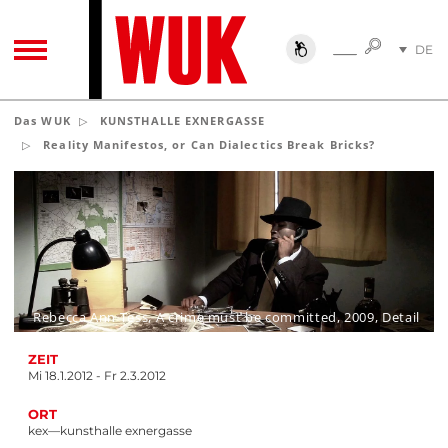
SUCHE
DE
SUCHE
TOGGLE NAVIGATION
EN
Das WUK
KUNSTHALLE EXNERGASSE
Reality Manifestos, or Can Dialectics Break Bricks?
Rebecca Ann Tess, A crime must be committed, 2009, Detail
ZEIT
Mi 18.1.2012 - Fr 2.3.2012
ORT
kex—kunsthalle exnergasse