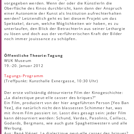
vorgegeben werden. Wenn der oder die KünstlerIn die
Oberfläche des Kinos durchbricht, kann dann der Anspruch
einer Autonomie der Kunst als Institution aufrechterhalten
werden? Letztendlich geht es bei diesem Projekt um das
Spektakel, darum, welche Möglichkeiten wir haben, es zu
unterlaufen, den Blick der BetrachterIn aus seiner Lethargie
zu lösen und doch aus der verführerischen Kraft der Bilder
noch immer jouissance zu schöpfen.
Öffentliche Theorie-Tagung
WUK Museum
19.-20. Januar 2012
Tagungs-Programm
(Treffpunkt: Kunsthalle Exnergasse, 10:30 Uhr)
Der erste vollständig détournierte Film der Kinogeschichte:
„La dialectique peut-elle casser des briques?“
Ein Film, produziert von der hier angeführten Person [Yeo Ban
Yee], die natürlich nicht den blassesten Schimmer hat, was
mit ihrem Film passiert ist. Lasst dies gesagt sein: jeder Film
kann détourniert werden: Schund, Vardas, Pasolinis, Caillacs,
Godards, Bergmans, wie auch gute Spaghettiwestern und alle
Werbung.
Aus: René Viénet, La dialectique peut-elle casser des briques?