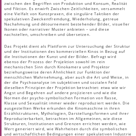
zwischen den Begriffen von Produktion und Konsum, Realität
und Fiktion. Es enwirft Zwischen-Zeitlichkeiten, versammelt
eine Vielfalt von Kunstpraxen, die singuläre Taktiken der
spekulativen Zweckentfremdung, Wiederholung, getreue
Nachahmung und détournement bestehender Bilder, visueller
Ikonen oder narrativer Muster anbieten – und diese
nachstellen, umschreiben und übersetzen.
Das Projekt dient als Plattform zur Untersuchung der Struktur
und der Institutionen des kommerziellen Kinos in Bezug auf
die Institutionen der Kunst und der Bilder. Befragt wird
ebenso der Prozess der Projektion sowohl im rein
mechanischen Sinn durch Kinokamera und Projektor
beziehungsweise deren Ähnlichkeit zur Funktion der
menschlichen Wahrnehmung, aber auch die Art und Weise, in
der die Psychoanalyse im subjektiven und sozialen Feld
dieselben Prinzipien der Projektion betrachtet: etwa wie wir
Angst und Begehren auf andere projizieren und wie die
Normen der psycho-symbolischen Formation von Rasse,
Klasse und Sexualität immer wieder reproduziert werden. Die
ausgestellten Werke erkunden die Kinomaschine in ihren
Erzählstrukturen, Mythologien, Darstellungsformen und ihrer
Reproduzierbarkeit, betrachten im Allgemeinen, wie diese
Strukturen, Institutionen und Grenzen errichtet werden, wie
Wert generiert wird, wie Wahrheiten durch die symbolischen
und wirtschaftlichen Bedingungen einer spekulativen Industrie