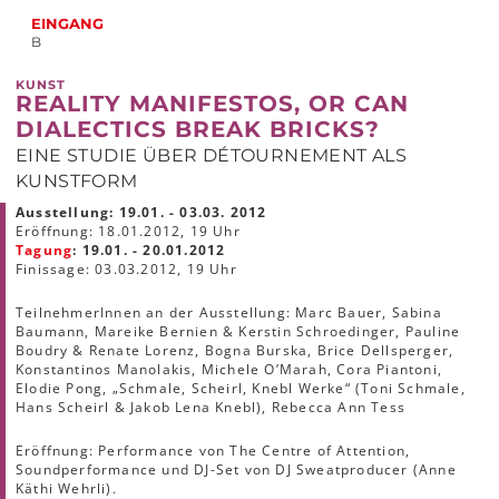
EINGANG
B
KUNST
REALITY MANIFESTOS, OR CAN
DIALECTICS BREAK BRICKS?
EINE STUDIE ÜBER DÉTOURNEMENT ALS
KUNSTFORM
Ausstellung: 19.01. - 03.03. 2012
Eröffnung: 18.01.2012, 19 Uhr
Tagung
: 19.01. - 20.01.2012
Finissage: 03.03.2012, 19 Uhr
TeilnehmerInnen an der Ausstellung: Marc Bauer, Sabina
Baumann, Mareike Bernien & Kerstin Schroedinger, Pauline
Boudry & Renate Lorenz, Bogna Burska, Brice Dellsperger,
Konstantinos Manolakis, Michele O’Marah, Cora Piantoni,
Elodie Pong, „Schmale, Scheirl, Knebl Werke“ (Toni Schmale,
Hans Scheirl & Jakob Lena Knebl), Rebecca Ann Tess
Eröffnung: Performance von The Centre of Attention,
Soundperformance und DJ-Set von DJ Sweatproducer (Anne
Käthi Wehrli).