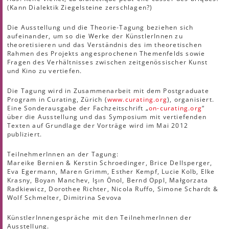
(Kann Dialektik Ziegelsteine zerschlagen?)
Die Ausstellung und die Theorie-Tagung beziehen sich
aufeinander, um so die Werke der KünstlerInnen zu
theoretisieren und das Verständnis des im theoretischen
Rahmen des Projekts angesprochenen Themenfelds sowie
Fragen des Verhältnisses zwischen zeitgenössischer Kunst
und Kino zu vertiefen.
Die Tagung wird in Zusammenarbeit mit dem Postgraduate
Program in Curating, Zürich (
www.curating.org
), organisiert.
Eine Sonderausgabe der Fachzeitschrift „
on-curating.org
“
über die Ausstellung und das Symposium mit vertiefenden
Texten auf Grundlage der Vorträge wird im Mai 2012
publiziert.
TeilnehmerInnen an der Tagung:
Mareike Bernien & Kerstin Schroedinger, Brice Dellsperger,
Eva Egermann, Maren Grimm, Esther Kempf, Lucie Kolb, Elke
Krasny, Boyan Manchev, Işın Önol, Bernd Oppl, Małgorzata
Radkiewicz, Dorothee Richter, Nicola Ruffo, Simone Schardt &
Wolf Schmelter, Dimitrina Sevova
KünstlerInnengespräche mit den TeilnehmerInnen der
Ausstellung.