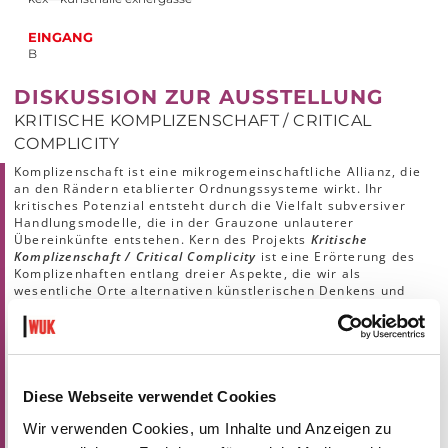
EINGANG
B
DISKUSSION ZUR AUSSTELLUNG
KRITISCHE KOMPLIZENSCHAFT / CRITICAL
COMPLICITY
Komplizenschaft ist eine mikrogemeinschaftliche Allianz, die
an den Rändern etablierter Ordnungssysteme wirkt. Ihr
kritisches Potenzial entsteht durch die Vielfalt subversiver
Handlungsmodelle, die in der Grauzone unlauterer
Übereinkünfte entstehen. Kern des Projekts
Kritische
Komplizenschaft / Critical Complicity
ist eine Erörterung des
Komplizenhaften entlang dreier Aspekte, die wir als
wesentliche Orte alternativen künstlerischen Denkens und
Handelns erachten: Die Schnittstellen von Makro- und
Mikrogemeinschaft; das Moment der Interdependenz und
seine taktischen Medien sowie das Spannungsfeld legal/illegal
inklusive Affekt und Verführung. Ziel ist es, gegenwärtigen
Partizipationskonjunkturen zu widerstehen und eine Reflexion
künstlerischer Allianzenbildung jenseits der ausgetretenen
Diese Webseite verwendet Cookies
Pfade zu versuchen. Kritische Komplizenschaft / Critical
Complicity denkt daher den Ort seines Geschehens mit und
Wir verwenden Cookies, um Inhalte und Anzeigen zu
spaltet ihn auf: Gemeinsam mit dem Projektraum Lungomare