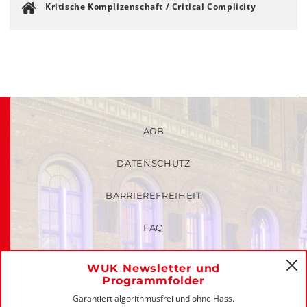
Kritische Komplizenschaft / Critical Complicity
AGB
DATENSCHUTZ
BARRIEREFREIHEIT
FAQ
KINDER- UND JUGENDSCHUTZRICHTLINIEN
WUK Newsletter und
C
Programmfolder
MITGLIEDER-LOGIN
Garantiert algorithmusfrei und ohne Hass.