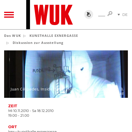
SUCHE
DE
SUCHE
TOGGLE NAVIGATION
EN
Das WUK
KUNSTHALLE EXNERGASSE
Diskussion zur Ausstellung
Juan Céspedes, Inside, 1998, Video, 7:02 min. Edition von 3,
Detail
ZEIT
Mi 10.11.2010 - Sa 18.12.2010
19.00 - 21.00
ORT
kex—kunsthalle exnergasse