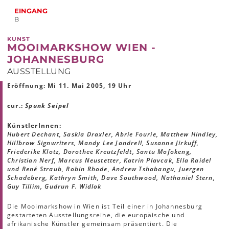
EINGANG
B
KUNST
MOOIMARKSHOW WIEN -
JOHANNESBURG
AUSSTELLUNG
Eröffnung: Mi 11. Mai 2005, 19 Uhr
cur.:
Spunk Seipel
KünstlerInnen:
Hubert Dechant, Saskia Draxler, Abrie Fourie, Matthew Hindley,
Hillbrow Signwriters, Mandy Lee Jandrell, Susanne Jirkuff,
Friederike Klotz, Dorothee Kreutzfeldt, Santu Mofokeng,
Christian Nerf, Marcus Neustetter, Katrin Plavcak, Ella Raidel
und René Straub, Robin Rhode, Andrew Tshabangu, Juergen
Schadeberg, Kathryn Smith, Dave Southwood, Nathaniel Stern,
Guy Tillim, Gudrun F. Widlok
Die Mooimarkshow in Wien ist Teil einer in Johannesburg
gestarteten Ausstellungsreihe, die europäische und
afrikanische Künstler gemeinsam präsentiert. Die