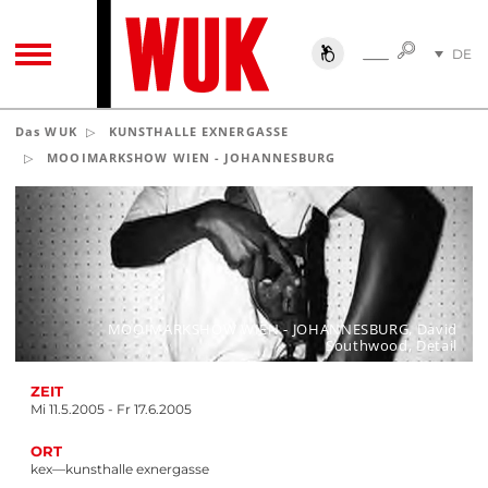
SUCHE
DE
SUCHE
TOGGLE NAVIGATION
EN
Das WUK
KUNSTHALLE EXNERGASSE
MOOIMARKSHOW WIEN - JOHANNESBURG
MOOIMARKSHOW WIEN - JOHANNESBURG, David
Southwood, Detail
ZEIT
Mi 11.5.2005 - Fr 17.6.2005
ORT
kex—kunsthalle exnergasse