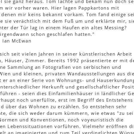
fiel sie ganz heraus. Tom lachte und bekam nun doch se
 wir vorher waren. Hier lagen Pappkartons mit
 denen mir keins bekannt vorkam. Tom fand einige se
te sie verächtlich mit dem Fuß um und erklärte mir, si
ter der Tür lag in einem Haufen ein altes Messing?
e irgendwann schon geschlafen hatten."
 Ian McEwan
ich seit vielen Jahren in seiner künstlerischen Arbeit
, Häuser, Zimmer. Bereits 1992 präsentierte er mit 
eine Sammlung an Fotografien von serbischen und
ien und kleinen, privaten Wandausstellungen aus di
t er an einer Serie von Wohnungs- und Hauserkundun
nterschiedlicher Herkunft und gesellschaftlicher Posi
führen - seien dies Einfamilienhäuser in ländlicher G
aupt noch unerfüllte, erst im Begriff des Entstehens
und über das Wohnen zu erzählen. So entstehen sehr
te, die sich weder darum kümmern, wie etwas "zu sei
 Normen und Konventionen, noch voyeuristisch die
hen Lebenssituationen vorführen. Vielmehr eröffnen d
lt an imaginierten und zum Teil verdinglichten Wüns