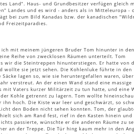
ites Land". Haus- und Grundbesitzer verfügen gleich 
en" Landes und es wird - anders als in Mitteleuropa - o
trägt bei zum Bild Kanadas bzw. der kanadischen "Wild
und Freizeitparadies.
 ich mit meinem jüngeren Bruder Tom hinunter in de
n eine Reihe von zwecklosen Räumen unterteilt. Tom
s wir die Steintreppen hinunterstiegen. Er hatte von 
wollte sie jetzt sehen. Die Kohlenluke führte in den
 Säcke lagen so, wie sie heruntergefallen waren, übe
Jahr verstreut. An der einen Wand stand eine massige
 mit Vaters kurzer Militärzeit zu tun hatte, und eine 
 der Kohle getrennt zu lagern. Tom wollte hineinschau
r ihn hoch. Die Kiste war leer und geschwärzt, so sch
Licht den Boden nicht sehen konnten. Tom, der glaubte
 hielt sich am Rand fest, rief in den Kasten hinein und
nichts passierte, wünschte er die anderen Räume zu s
äher an der Treppe. Die Tür hing kaum mehr in den Ang