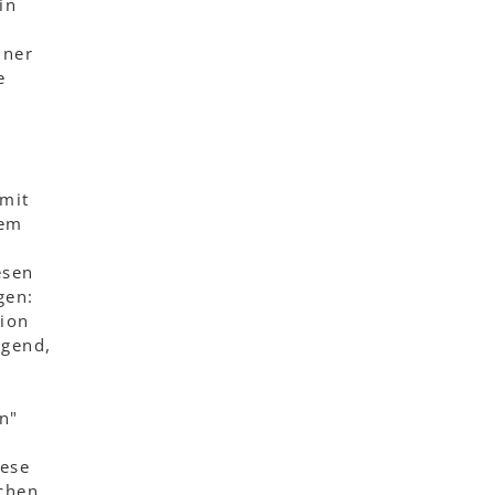
in
iner
e
 mit
dem
esen
gen:
tion
egend,
n"
iese
chen,