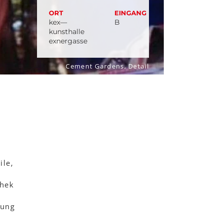
ORT
EINGANG
kex—
B
kunsthalle
exnergasse
Cement Gardens, Detail
ile,
chek
lung