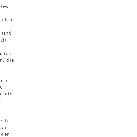
htes
e über
n und
elt
er
ärten
n, die
raum
zu
d die
ät
erte
der
 der