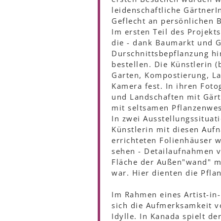
leidenschaftliche GärtnerI
Geflecht an persönlichen 
Im ersten Teil des Projekt
die - dank Baumarkt und G
Durschnittsbepflanzung hi
bestellen. Die Künstlerin 
Garten, Kompostierung, La
Kamera fest. In ihren Foto
und Landschaften mit Gärte
mit seltsamen Pflanzenwe
In zwei Ausstellungssitua
Künstlerin mit diesen Aufn
errichteten Folienhäuser 
sehen - Detailaufnahmen v
Fläche der Außen"wand" m
war. Hier dienten die Pfla
Im Rahmen eines Artist-in
sich die Aufmerksamkeit v
Idylle. In Kanada spielt de