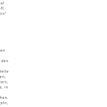
mal
ft
nis"
n
den
r den
Weile
en,
warz,
, in
ehen.
eln,