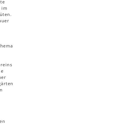
te
 im
üten.
auer
 Thema
ereins
ie
ner
gärten
en
den