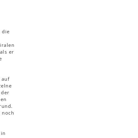
 die
iralen
als er
e
 auf
zelne
 der
ren
rund.
e noch
 in