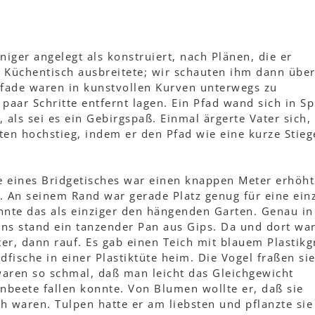
niger angelegt als konstruiert, nach Plänen, die er
üchentisch ausbreitete; wir schauten ihm dann über
pfade waren in kunstvollen Kurven unterwegs zu
paar Schritte entfernt lagen. Ein Pfad wand sich in Sp
 als sei es ein Gebirgspaß. Einmal ärgerte Vater sich, 
ten hochstieg, indem er den Pfad wie eine kurze Stieg
ße eines Bridgetisches war einen knappen Meter erhöht
. An seinem Rand war gerade Platz genug für eine ein
nnte das als einziger den hängenden Garten. Genau in
ns stand ein tanzender Pan aus Gips. Da und dort wa
er, dann rauf. Es gab einen Teich mit blauem Plastikg
dfische in einer Plastiktüte heim. Die Vogel fraßen si
aren so schmal, daß man leicht das Gleichgewicht
nbeete fallen konnte. Von Blumen wollte er, daß sie
 waren. Tulpen hatte er am liebsten und pflanzte sie