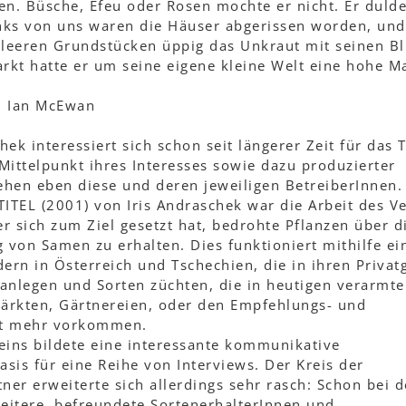
. Büsche, Efeu oder Rosen mochte er nicht. Er dulde
inks von uns waren die Häuser abgerissen worden, und
leeren Grundstücken üppig das Unkraut mit seinen Bl
arkt hatte er um seine eigene kleine Welt eine hohe M
 Ian McEwan
chek interessiert sich schon seit längerer Zeit für das
Mittelpunkt ihres Interesses sowie dazu produzierter
ehen eben diese und deren jeweiligen BetreiberInnen.
ITEL (2001) von Iris Andraschek war die Arbeit des V
er sich zum Ziel gesetzt hat, bedrohte Pflanzen über d
von Samen zu erhalten. Dies funktioniert mithilfe ei
ern in Österreich und Tschechien, die in ihren Privat
anlegen und Sorten züchten, die in heutigen verarmt
ärkten, Gärtnereien, oder den Empfehlungs- und
cht mehr vorkommen.
reins bildete eine interessante kommunikative
asis für eine Reihe von Interviews. Der Kreis der
ner erweiterte sich allerdings sehr rasch: Schon bei 
itere, befreundete SortenerhalterInnen und