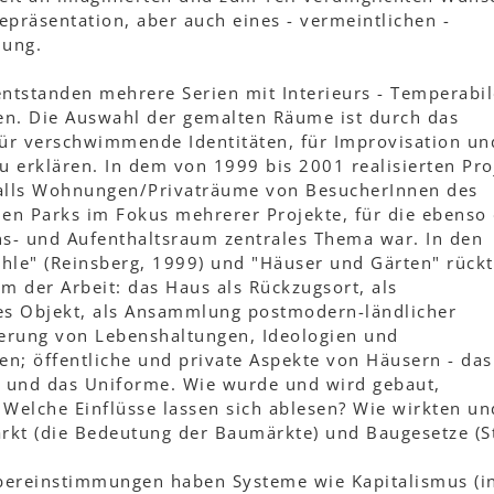
präsentation, aber auch eines - vermeintlichen -
nung.
tstanden mehrere Serien mit Interieurs - Temperabil
den. Die Auswahl der gemalten Räume ist durch das
für verschwimmende Identitäten, für Improvisation un
 erklären. In dem von 1999 bis 2001 realisierten Pro
falls Wohnungen/Privaträume von BesucherInnen des
den Parks im Fokus mehrerer Projekte, für die ebenso
ns- und Aufenthaltsraum zentrales Thema war. In den
hle" (Reinsberg, 1999) und "Häuser und Gärten" rückt
m der Arbeit: das Haus als Rückzugsort, als
es Objekt, als Ansammlung postmodern-ländlicher
perung von Lebenshaltungen, Ideologien und
en; öffentliche und private Aspekte von Häusern - das
e und das Uniforme. Wie wurde und wird gebaut,
 Welche Einflüsse lassen sich ablesen? Wie wirkten un
arkt (die Bedeutung der Baumärkte) und Baugesetze (S
bereinstimmungen haben Systeme wie Kapitalismus (i