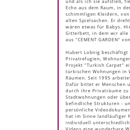
und als ich sie aufstieß, 
Echo aus dem Raum, in dem
schimmligen Kleidern, von
alten Spielsachen. Er dreh
wären etwas für Babys. Hin
Gitterbett, in dem wir all
aus "CEMENT GARDEN" von
Hubert Lobnig beschäftigt s
Privatrefugien, Wohnungen
Projekt "Turkish Carpet" 
türkischen Wohnungen in W
Räumen. Seit 1995 arbeite
Dafür bittet er Menschen u
durch ihre Privaträume zu 
Stadtwohnungen oder überh
befindliche Strukturen - 
persönliche Videodokumen
hat im Sinne landläufiger
individuell unterschiedlic
Videos eine wunderbare We