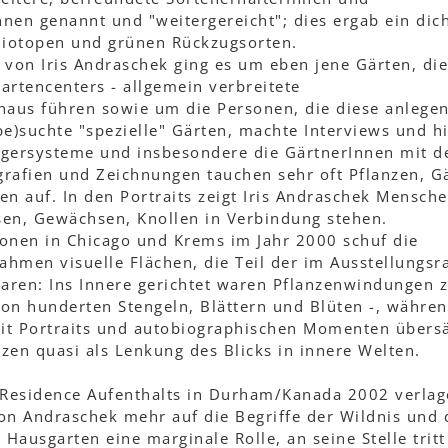
nnen genannt und "weitergereicht"; dies ergab ein dic
Biotopen und grünen Rückzugsorten.
s von Iris Andraschek ging es um eben jene Gärten, di
artencenters - allgemein verbreitete
naus führen sowie um die Personen, die diese anlege
(be)suchte "spezielle" Gärten, machte Interviews und hi
gersysteme und insbesondere die GärtnerInnen mit d
grafien und Zeichnungen tauchen sehr oft Pflanzen, G
n auf. In den Portraits zeigt Iris Andraschek Mensche
sen, Gewächsen, Knollen in Verbindung stehen.
tionen in Chicago und Krems im Jahr 2000 schuf die
ahmen visuelle Flächen, die Teil der im Ausstellungs
waren: Ins Innere gerichtet waren Pflanzenwindungen 
on hunderten Stengeln, Blättern und Blüten -, währen
it Portraits und autobiographischen Momenten übers
nzen quasi als Lenkung des Blicks in innere Welten.
-Residence Aufenthalts in Durham/Kanada 2002 verlag
on Andraschek mehr auf die Begriffe der Wildnis und 
r Hausgarten eine marginale Rolle, an seine Stelle tritt