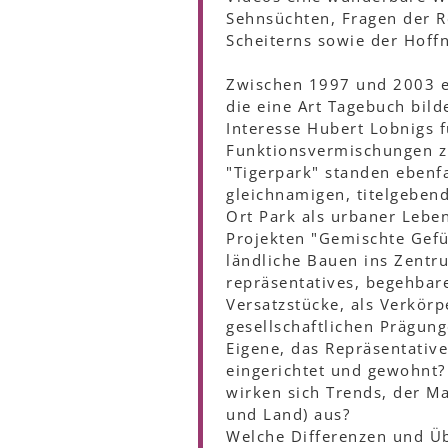
Sehnsüchten, Fragen der Re
Scheiterns sowie der Hoff
Zwischen 1997 und 2003 en
die eine Art Tagebuch bil
Interesse Hubert Lobnigs 
Funktionsvermischungen zu
"Tigerpark" standen eben
gleichnamigen, titelgeben
Ort Park als urbaner Lebe
Projekten "Gemischte Gefü
ländliche Bauen ins Zentru
repräsentatives, begehbar
Versatzstücke, als Verkör
gesellschaftlichen Prägung
Eigene, das Repräsentativ
eingerichtet und gewohnt?
wirken sich Trends, der M
und Land) aus?
Welche Differenzen und Ü