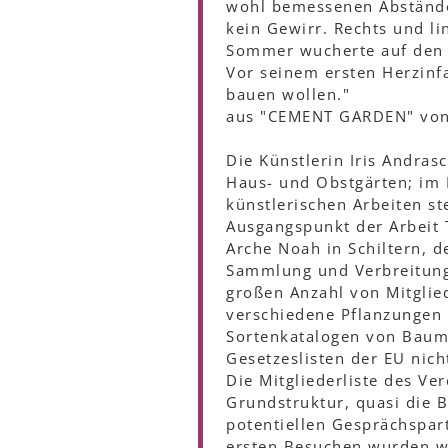
wohl bemessenen Abständen
kein Gewirr. Rechts und l
Sommer wucherte auf den 
Vor seinem ersten Herzinf
bauen wollen."
aus "CEMENT GARDEN" von
Die Künstlerin Iris Andras
Haus- und Obstgärten; im 
künstlerischen Arbeiten st
Ausgangspunkt der Arbeit T
Arche Noah in Schiltern, d
Sammlung und Verbreitung 
großen Anzahl von Mitglied
verschiedene Pflanzungen 
Sortenkatalogen von Baum
Gesetzeslisten der EU ni
Die Mitgliederliste des Ve
Grundstruktur, quasi die B
potentiellen Gesprächspart
ersten Besuchen wurden we