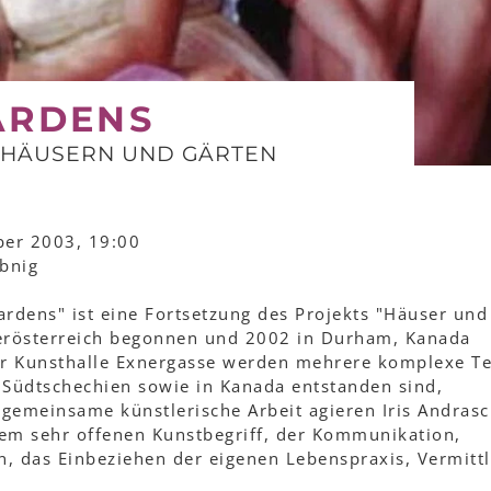
ARDENS
N HÄUSERN UND GÄRTEN
ber 2003, 19:00
obnig
ardens" ist eine Fortsetzung des Projekts "Häuser und
derösterreich begonnen und 2002 in Durham, Kanada
er Kunsthalle Exnergasse werden mehrere komplexe Te
n Südtschechien sowie in Kanada entstanden sind,
gemeinsame künstlerische Arbeit agieren Iris Andras
em sehr offenen Kunstbegriff, der Kommunikation,
n, das Einbeziehen der eigenen Lebenspraxis, Vermitt