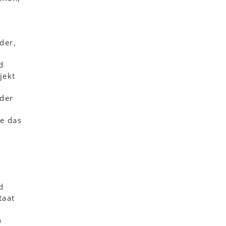
der,
d
jekt
 der
e das
d
taat
n